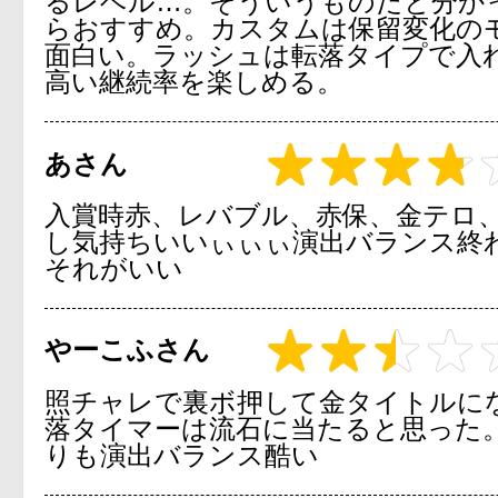
るレベル…。そういうものだと分か
らおすすめ。カスタムは保留変化の
面白い。ラッシュは転落タイプで入
高い継続率を楽しめる。
あさん
入賞時赤、レバブル、赤保、金テロ
し気持ちいいぃぃぃ演出バランス終
それがいい
やーこふさん
照チャレで裏ボ押して金タイトルに
落タイマーは流石に当たると思った
りも演出バランス酷い