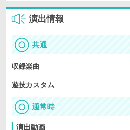
演出情報
共通
収録楽曲
遊技カスタム
通常時
演出動画