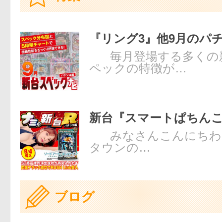
『リング3』他9月のパ
毎月登場する多くの
ペックの特徴が…
新台『スマートぱちんこ
みなさんこんにちわ！
タウンの…
ブログ