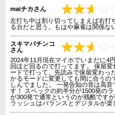
maiチカさん
左打ち中は割り切ってしまえば右打
る台だと思う。もはや麻雀は関係な
スキマパチンコ
さん
2024年11月現在マイホでいまだに4円
回ほど回るので打ってます。 保留変
ードで打って、先読みで保留変わっ
かるモードに変更しても間に合うの
しんでました。 一発告知の音は高音
す！ スペックの約半分が1500発の
が300発で通常というのが残酷です
ラッシュはバランスとデジタルが楽