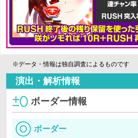
※データ・情報は独自調査によるものです
演出・解析情報
ボーダー情報
ボーダー