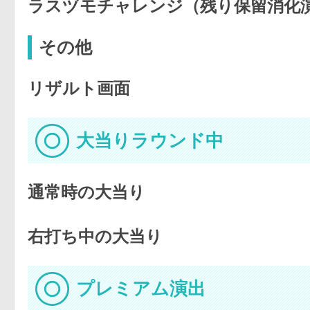
ラスヅモチャレンジ（残り保留消化
その他
リザルト画面
大当りラウンド中
通常時の大当り
右打ち中の大当り
プレミアム演出