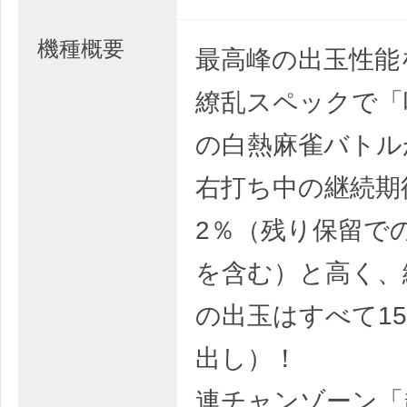
機種概要
最高峰の出玉性能
繚乱スペックで「咲-
の白熱麻雀バトル
右打ち中の継続期待
2％（残り保留で
を含む）と高く、
の出玉はすべて15
出し）！
連チャンゾーン「