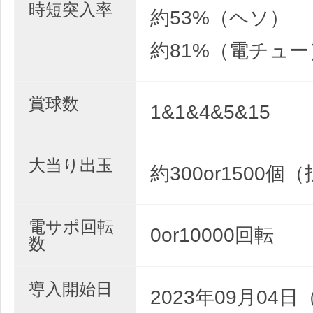
時短突入率
約53%（ヘソ）
約81%（電チュー
賞球数
1&1&4&5&15
大当り出玉
約300or1500
電サポ回転
0or10000回転
数
導入開始日
2023年09月04日