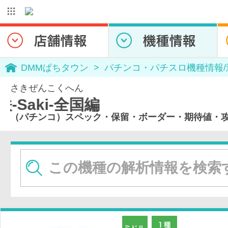
DMMぱちタウン
パチンコ・パチスロ機種情報
さきぜんこくへん
国編
（パチンコ）スペック・保留・ボーダー・期待値・