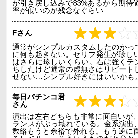
が引き戻し込みで83%あるから期待
率が低いのが残念なぐらい
Fさん
通常がシンプルカスタムしたのかっ
に何も起きない。セリフ発生が珍し
はさらに珍しいくらい。右は強くテ
ちしたけど通常の虚無さはリピート
せない…シンプル好きにはいいかも
毎日パチンコ君
さん
演出は左右どちらも非常に面白いが
ランスがぶっ壊れている。金系演出
数絡もうと余裕で外れる。もう逆に