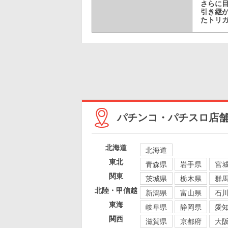
さらに
引き継
たトリ
パチンコ・パチスロ店
北海道
北海道
東北
青森県
岩手県
宮
関東
茨城県
栃木県
群
北陸・甲信越
新潟県
富山県
石
東海
岐阜県
静岡県
愛
関西
滋賀県
京都府
大