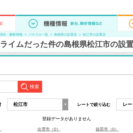
/演出・解析情報
パチスロ一覧
島根県の設置店
松江市の設置店
ライムだった件の島根県松江市の設
検索
村
レートで絞り込む
登録データがありません
）
出雲市（0）
益田市（0）