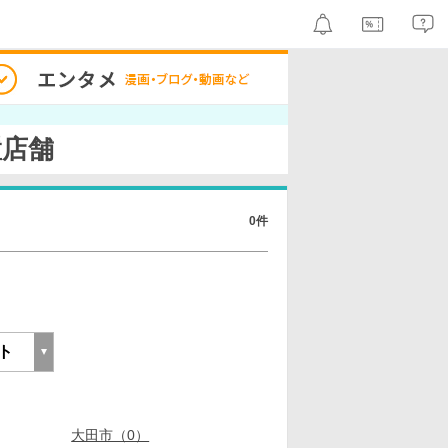
置店舗
0件
大田市（0）