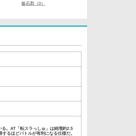
飯石郡（0）
る。AT「転スラっしゅ」は純増約2.5
獲得するほどバトルが有利になる仕様だ。