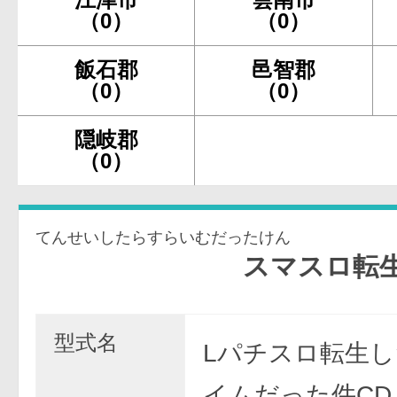
（0）
（0）
飯石郡
邑智郡
（0）
（0）
隠岐郡
（0）
てんせいしたらすらいむだったけん
スマスロ転生した
型式名
Lパチスロ転生
イムだった件CD