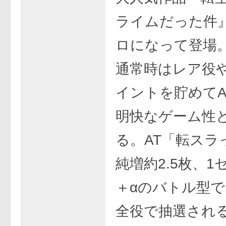
ライムだった件
ロになって登場
通常時はレア役
イントを貯めてA
明快なゲーム性
る。AT「転スラ
純増約2.5枚、1
＋αのバトル型で
全役で抽選され