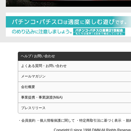
ヘルプ / お問い合わせ
よくある質問・お問い合わせ
メールマガジン
会社概要
事業提携・事業譲渡(M&A)
プレスリリース
・会員規約
・個人情報保護に関して
・特定商取引法に基づく表示
・規
Copyright © since 1998 DMM All Rights Reserve