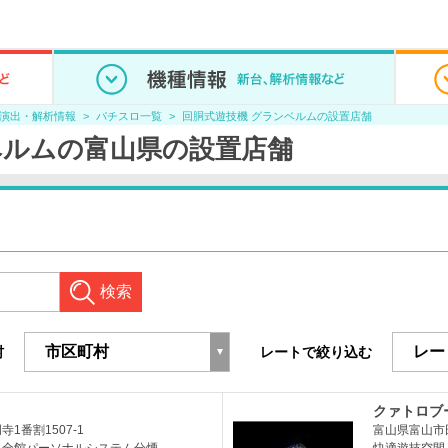
/演出・解析情報
パチスロ一覧
回胴式遊技機 グランベルムの設置店舗
ベルムの富山県の設置店舗
検索
村
レートで絞り込む
クァトロブ
1番割1507-1
富山県富山市田