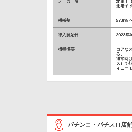
メーカー名
北電子
北電子 
機械割
97.6% 
導入開始日
2023年
機種概要
コアな
る。
通常時は
ス）で想
ィニー
パチンコ・パチスロ店