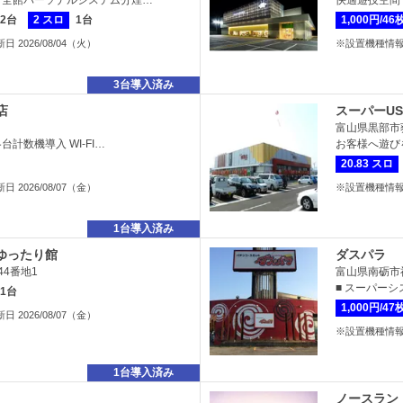
コ全館パーソナルシステム分煙…
快適遊技空間
2台
2 スロ
1台
1,000円/46
2026/08/04（火）
※設置機種情報 最
3台導入済み
店
スーパーU
富山県黒部市荻
計数機導入 WI-FI…
お客様へ遊び
20.83 スロ
2026/08/07（金）
※設置機種情報 最
1台導入済み
ゆったり館
ダスパラ
4番地1
富山県南砺市福
■ スーパー
1台
1,000円/47
2026/08/07（金）
※設置機種情報 最
1台導入済み
ノースラン