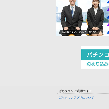
ぱちタウン ご利用ガイド
ぱちタウンアプリについて