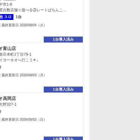
市1-6
置台数店舗☆遊べる③レートぱちんこ…
0枚 スロ
1台
終更新日 2026/08/04（火）
1台導入済み
オ富山店
庄本町1丁目79-1
イヨーネオへ行こう☀』
台
終更新日 2026/08/03（月）
1台導入済み
オ高岡店
野327-1
台
終更新日 2026/08/02（日）
1台導入済み