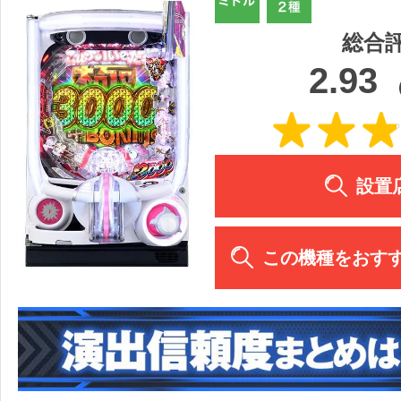
総合
2.93
設置
この機種をおす