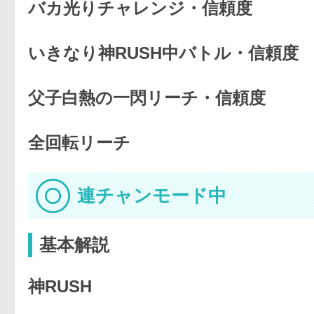
バカ光りチャレンジ・信頼度
いきなり神RUSH中バトル・信頼度
父子白熱の一閃リーチ・信頼度
全回転リーチ
連チャンモード中
基本解説
神RUSH