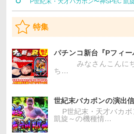
P世紀末・天才バカボン〜神SPEC 凱
特集
パチンコ新台『Pフィー
みなさんこんにちわ
ち…
世紀末バカボンの演出
P世紀末・天才バカボン
凱旋～の機種情…