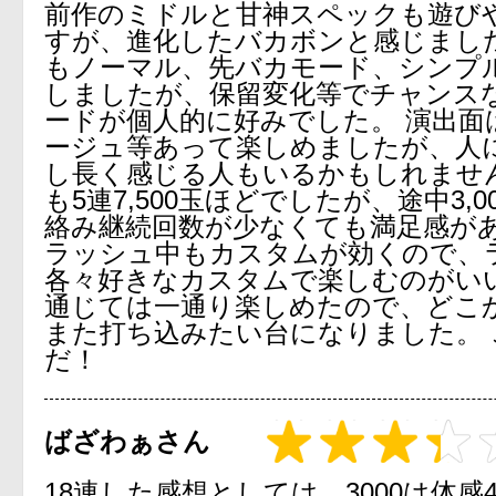
前作のミドルと甘神スペックも遊び
すが、進化したバカボンと感じました
もノーマル、先バカモード、シンプ
しましたが、保留変化等でチャンス
ードが個人的に好みでした。 演出面
ージュ等あって楽しめましたが、人
し長く感じる人もいるかもしれませ
も5連7,500玉ほどでしたが、途中3,
絡み継続回数が少なくても満足感が
ラッシュ中もカスタムが効くので、
各々好きなカスタムで楽しむのがいい
通じては一通り楽しめたので、どこ
また打ち込みたい台になりました。
だ！
ばざわぁさん
18連した感想としては、3000は体感