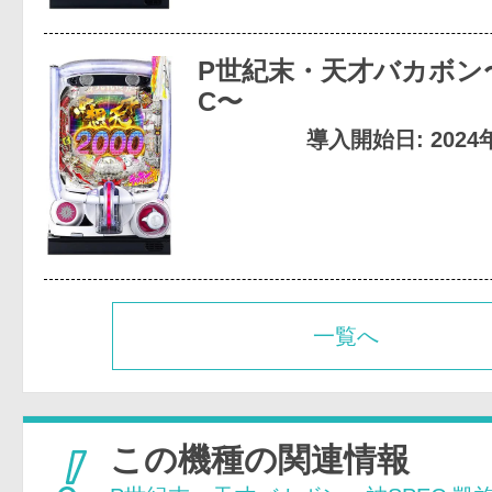
P世紀末・天才バカボン
C〜
導入開始日: 2024
一覧へ
この機種の関連情報