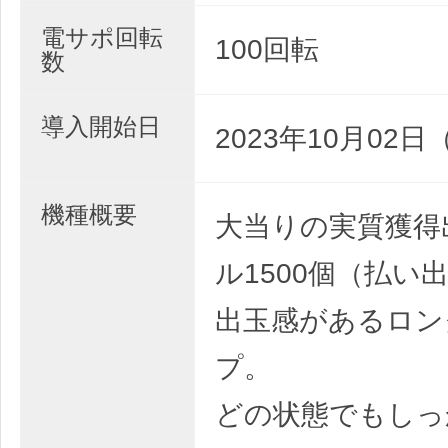
電サポ回転
100回転
数
導入開始日
2023年10月02日
機種概要
大当りの実質獲得
ル1500個（払い
出玉感があるロン
プ。
どの状態でもしっ