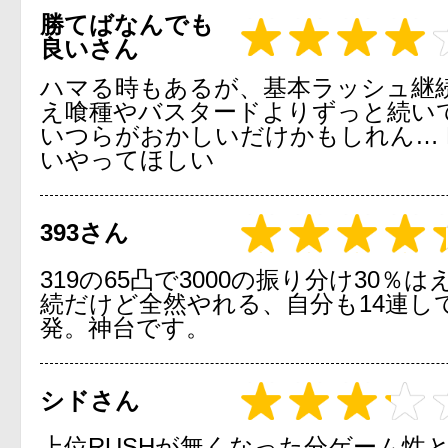
勝てばなんでも
良いさん
ハマる時もあるが、基本ラッシュ継続
え喰種やバスタードよりずっと続いて
いつらがおかしいだけかもしれん… 
いやってほしい
393さん
319の65凸で3000の振り分け30％は
続だけど全然やれる、自分も14連して一
発。神台です。
シドさん
上位RUSHが無くなった分ゲーム性