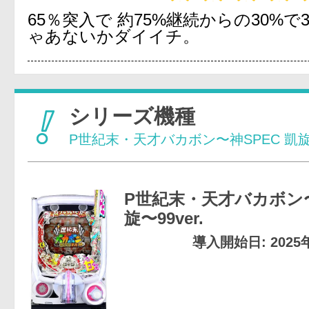
65％突入で 約75%継続からの30%で30
ゃあないかダイイチ。
シリーズ機種
P世紀末・天才バカボン〜神SPEC 凱
P世紀末・天才バカボン〜
旋〜99ver.
導入開始日: 2025