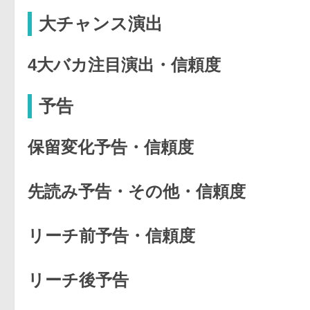
大チャンス演出
4大バカ注目演出・信頼度
予告
保留変化予告・信頼度
先読み予告・その他・信頼度
リーチ前予告・信頼度
リーチ後予告