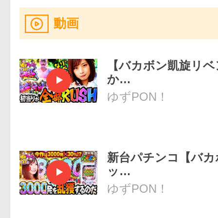
動画
【バカボン凱旋リベ
か…
ゆずPON！
新台パチンコ【バカ
ッ…
ゆずPON！