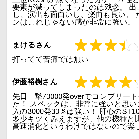
要素が減ってしまったのは残念。 出
し、演出も面白いし、楽曲も良い。 
ンはこれじゃない感が非常に強い。
まけるさん
打ってて苦痛では無い
伊藤裕樹さん
先日一撃70000発overでコンプリ
た！ スペックは、非常に強いと思いま
入の3000発30％は強い！ 肝心のST10
多少キツくみえますが、他の機種と
高速消化というわけではないので楽