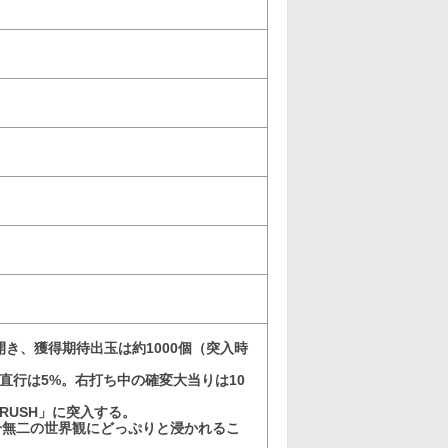
開き、獲得期待出玉は約1000個（突入時
直行は5%。右打ち中の確変大当りは10
RUSH」に突入する。
一無二の世界観にどっぷりと浸かれるこ