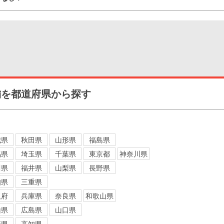
舗を都道府県から探す
城県
秋田県
山形県
福島県
馬県
埼玉県
千葉県
東京都
神奈川県
川県
福井県
山梨県
長野県
知県
三重県
阪府
兵庫県
奈良県
和歌山県
山県
広島県
山口県
媛県
高知県