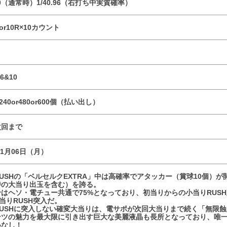
.80（通常時）1/40.96（右打ち中実質確率）
r8or10R×10カウント
6&10
r240or480or600個（払い出し）
次回まで
11月06日（月）
USHの「ベルセルクEXTRA」中は高確率でアタッカー（賞球10個）が
時の大当り出玉を含む）を誇る。
はヘソ・電チュー共通で75%となっており、初当りからの小当りRUSH
当りRUSH突入だ。
USHに突入しない確変大当りは、電サポが次回大当りまで続く「無限蝕
ンツの魅力を最大限に引き出す巨大な美麗液晶も長所となっており、唯
いなし！