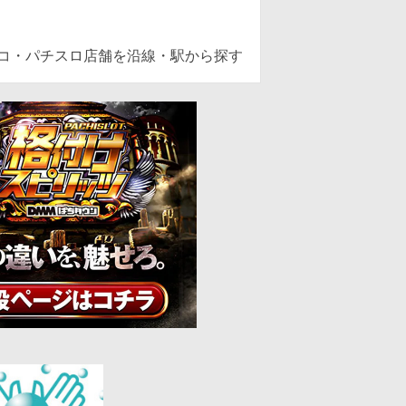
ンコ・パチスロ店舗を沿線・駅から探す