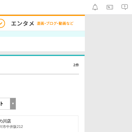
2件
の川店
川市中井阪212