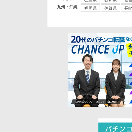
九州・沖縄
福岡県
佐賀県
長