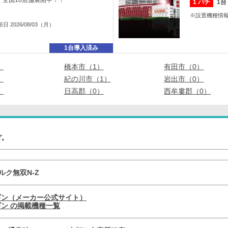
 全国18店舗展開中！！
1 パチ
1台
※設置機種情報 最
2026/08/03（月）
1台導入済み
）
橋本市（1）
有田市（0）
）
紀の川市（1）
岩出市（0）
）
日高郡（0）
西牟婁郡（0）
.
ルク無双N-Z
ギン（メーカー公式サイト）
ン の掲載機種一覧