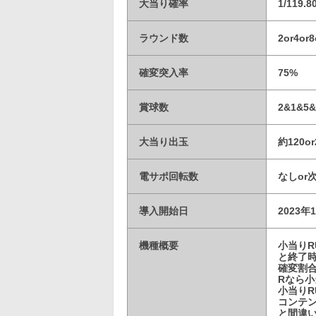
大当り確率
1/119
ラウンド数
2or4o
確変突入率
75%
賞球数
2&1&5&
大当り出玉
約120o
電サポ回転数
なしor
導入開始日
2023年
機種概要
小当りR
と終了
確変割合
Rなら小
小当りR
コンテ
と間違