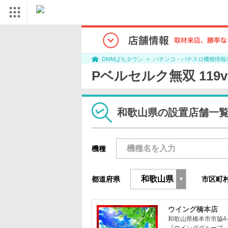
パチンコ・パチスロ機種情報
DMMぱちタウン
Pベルセルク無双 119
和歌山県の設置店舗一
機種
都道府県
市区町
ウイング橋本店
和歌山県橋本市市脇4-5