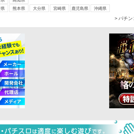
崎県
熊本県
大分県
宮崎県
鹿児島県
沖縄県
> パチ