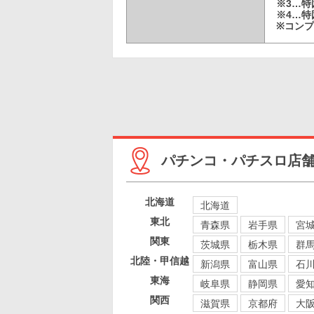
※3…特
※4…特
※コン
パチンコ・パチスロ店
北海道
北海道
東北
青森県
岩手県
宮
関東
茨城県
栃木県
群
北陸・甲信越
新潟県
富山県
石
東海
岐阜県
静岡県
愛
関西
滋賀県
京都府
大