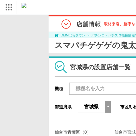
パチンコ・パチスロ機種情報
DMMぱちタウン
スマパチゲゲゲの鬼太
宮城県の設置店舗一覧
機種
都道府県
市区町
仙台市青葉区（0）
仙台市宮城