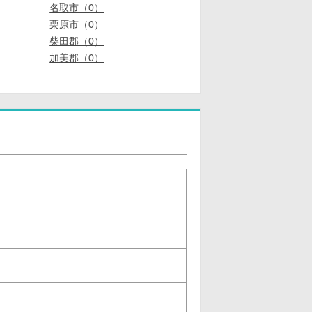
名取市（0）
栗原市（0）
柴田郡（0）
加美郡（0）