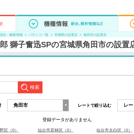
/演出・解析情報
パチンコ一覧
宮城県の設置店
角田市の設置店
郎 獅子奮迅SPの宮城県角田市の設置
検索
村
レートで絞り込む
登録データがありません
野区（0）
仙台市若林区（0）
仙台市太白区（0）