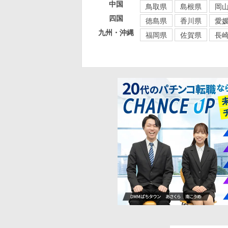
中国
鳥取県
島根県
岡
四国
徳島県
香川県
愛
九州・沖縄
福岡県
佐賀県
長