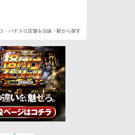
ンコ・パチスロ店舗を沿線・駅から探す