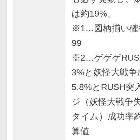
は約19%。
※1…図柄揃い確率
99
※2…ゲゲゲRU
3%と妖怪大戦争
5.8%とRUSH
ジ（妖怪大戦争失
タイム）成功率約
算値