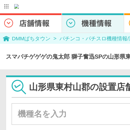
DMMぱちタウン
パチンコ・パチスロ機種情報
スマパチゲゲゲの鬼太郎 獅子奮迅SPの山形県
山形県東村山郡の設置店