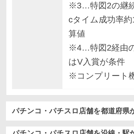
※3…特図2の継
cタイム成功率約
算値
※4…特図2経由の
はV入賞が条件
※コンプリート
パチンコ・パチスロ店舗を都道府県
パチンコ・パチスロ店舗を沿線・駅