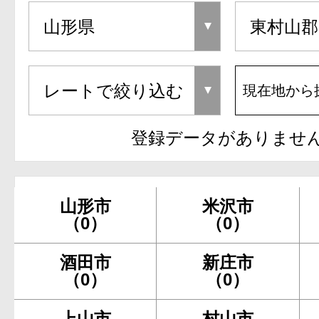
現在地から
登録データがありませ
山形市
米沢市
（0）
（0）
酒田市
新庄市
（0）
（0）
上山市
村山市