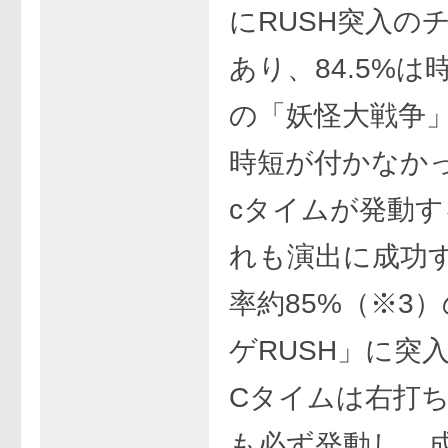
にRUSH突入の
あり、84.5%は
の「妖怪大戦争
時短が付かなか
cタイムが発動
れも演出に成功
率約85%（※3
ゲRUSH」に突
Cタイムは右打
も必ず発動し、