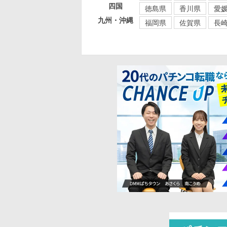
四国
徳島県
香川県
愛
九州・沖縄
福岡県
佐賀県
長