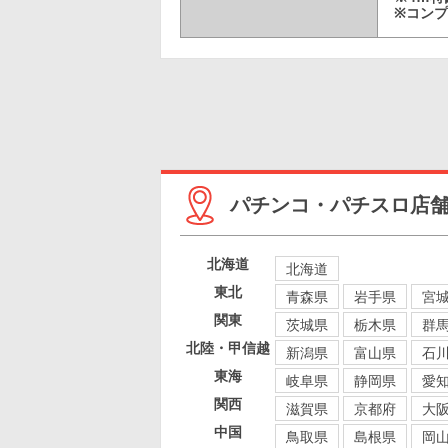
※コン
パチンコ・パチスロ店
北海道
北海道
東北
青森県
岩手県
宮
関東
茨城県
栃木県
群
北陸・甲信越
新潟県
富山県
石
東海
岐阜県
静岡県
愛
関西
滋賀県
京都府
大
中国
鳥取県
島根県
岡