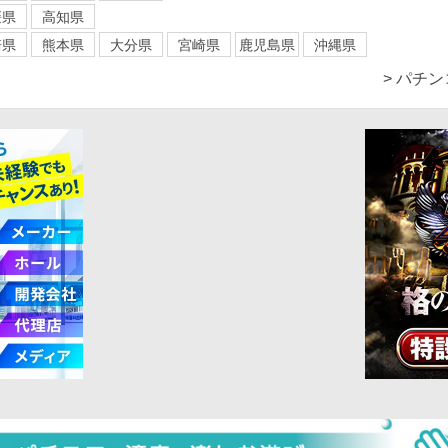
媛県
高知県
崎県
熊本県
大分県
宮崎県
鹿児島県
沖縄県
> パチ