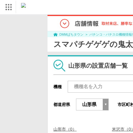
パチンコ・パチスロ機種情報
DMMぱちタウン
スマパチゲゲゲの鬼太
山形県の設置店舗一覧
機種
都道府県
市区町
山形市（0）
米沢市（0