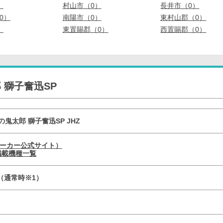
）
村山市（0）
長井市（0）
0）
南陽市（0）
東村山郡（0）
）
東置賜郡（0）
西置賜郡（0）
 獅子奮迅SP
の鬼太郎 獅子奮迅SP JHZ
メーカー公式サイト）
の掲載機種一覧
.9（通常時※1）