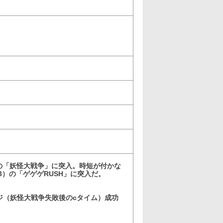
転の「妖怪大戦争」に突入。時短が付かな
）の「ゲゲゲRUSH」に突入だ。
ンジ（妖怪大戦争失敗後のcタイム）成功