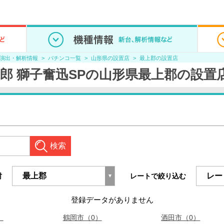
/演出・解析情報
パチンコ一覧
山形県の設置店
最上郡の設置店
郎 獅子奮迅SPの山形県最上郡の設置
検索
村
レートで絞り込む
登録データがありません
）
鶴岡市（0）
酒田市（0）