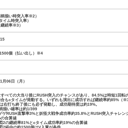
図柄揃い時突入率※2）
cタイム時突入率）
（継続率※3）
15
r1500個（払い出し）※4
11月06日（月）
すべての大当り後にRUSH突入のチャンスがあり、84.5%は時短1回
合もcタイムが発動する。いずれも演出に成功すれば継続率約85%（※3
は右打ち終了後にも必ず発動し、成功期待度は約19%。
柄揃い確率は約1/399
ゲゲRUSH直撃率3%と妖怪大戦争成功率約35.8%とRUSH突入チャレ
%の合算値
図2の継続率81%とcタイム成功率約19%の合算値
図2経由の約1500個はV入賞が条件