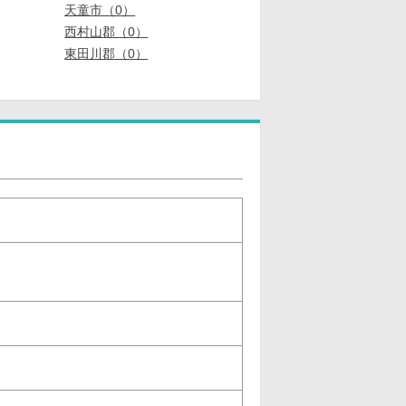
天童市（0）
西村山郡（0）
東田川郡（0）