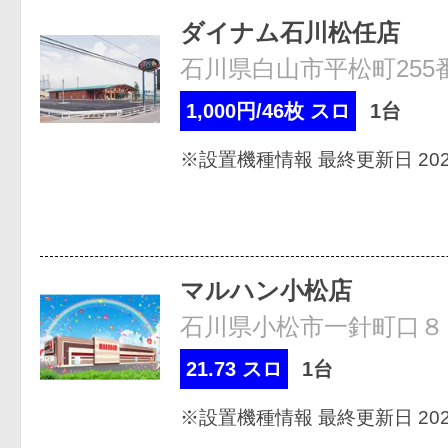
ダイナム石川松任店
石川県白山市平松町255
1,000円/46枚 スロ
1台
※設置機種情報 最終更新日 2026
マルハン小松店
石川県小松市一針町口８
21.73 スロ
1台
※設置機種情報 最終更新日 2026