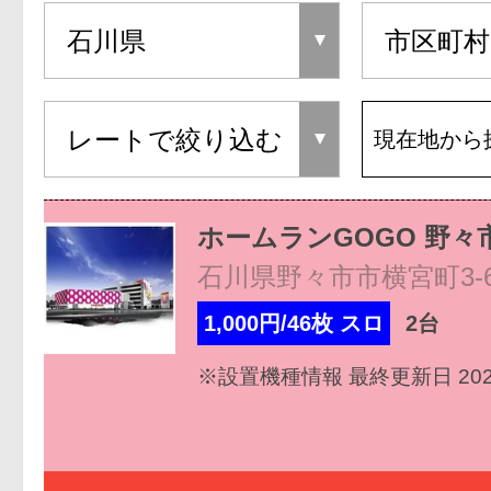
現在地から
ホームランGOGO 野々
石川県野々市市横宮町3-
1,000円/46枚 スロ
2台
※設置機種情報 最終更新日 2026