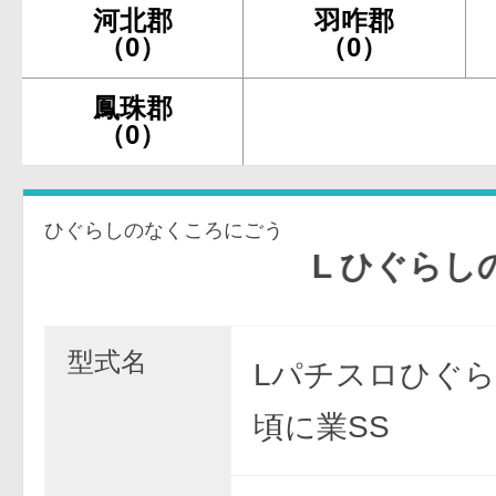
河北郡
羽咋郡
（0）
（0）
鳳珠郡
（0）
ひぐらしのなくころにごう
L ひぐらしのなく
型式名
Lパチスロひぐ
頃に業SS