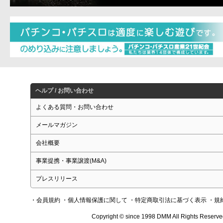
ヘルプ / お問い合わせ
よくある質問・お問い合わせ
メールマガジン
会社概要
事業提携・事業譲渡(M&A)
プレスリリース
・会員規約
・個人情報保護に関して
・特定商取引法に基づく表示
・規
Copyright © since 1998 DMM All Rights Reserve