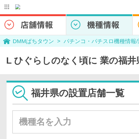
DMMぱちタウン
パチンコ・パチスロ機種情報
L ひぐらしのなく頃に 業の福
福井県の設置店舗一覧