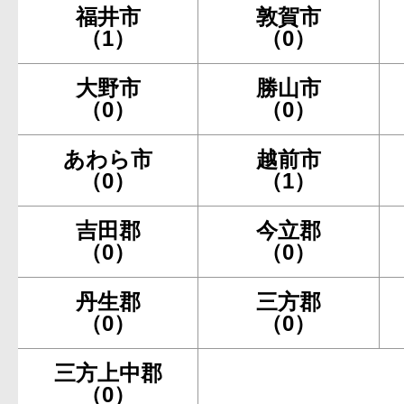
福井市
敦賀市
（1）
（0）
大野市
勝山市
（0）
（0）
あわら市
越前市
（0）
（1）
吉田郡
今立郡
（0）
（0）
丹生郡
三方郡
（0）
（0）
三方上中郡
（0）