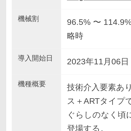
機械割
96.5% 〜 114.
略時
導入開始日
2023年11月06
機種概要
技術介入要素あ
ス＋ARTタイプで
ぐらしのなく頃に
登場する。