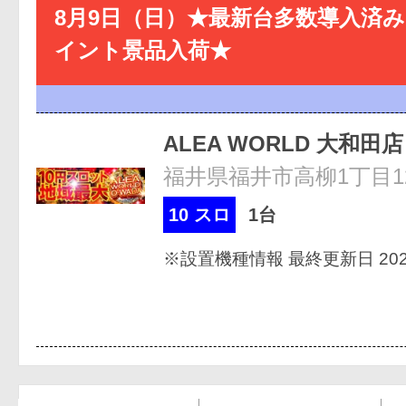
8月9日（日）★最新台多数導入済
イント景品入荷★
ALEA WORLD 大和田店
福井県福井市高柳1丁目1
10 スロ
1台
※設置機種情報 最終更新日 2026