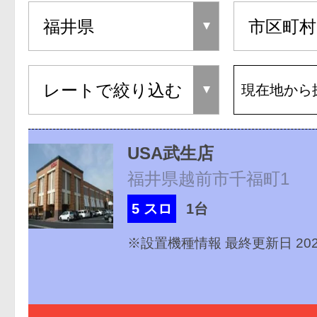
現在地から
USA武生店
福井県越前市千福町1
5 スロ
1台
※設置機種情報 最終更新日 2026