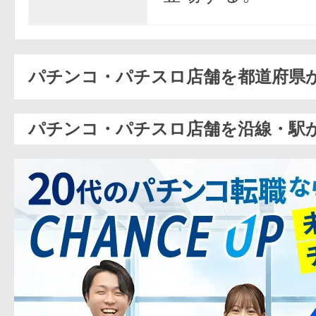
パチンコ・パチスロ店舗を都道府県
パチンコ・パチスロ店舗を沿線・駅