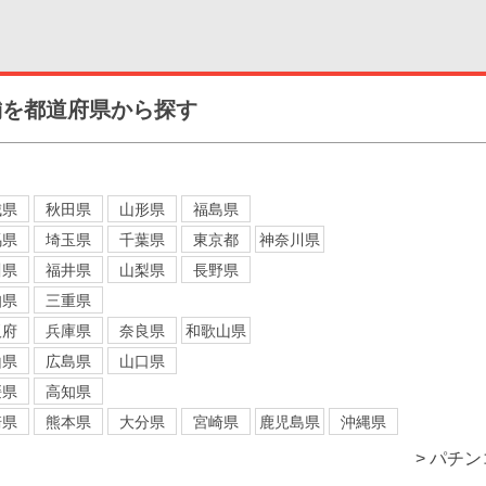
舗を都道府県から探す
城県
秋田県
山形県
福島県
馬県
埼玉県
千葉県
東京都
神奈川県
川県
福井県
山梨県
長野県
知県
三重県
阪府
兵庫県
奈良県
和歌山県
山県
広島県
山口県
媛県
高知県
崎県
熊本県
大分県
宮崎県
鹿児島県
沖縄県
> パチ