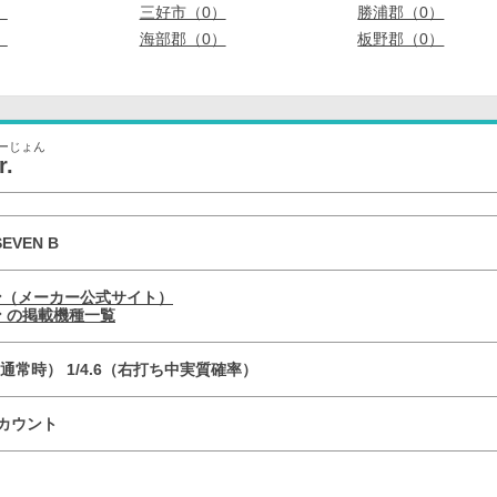
）
三好市（0）
勝浦郡（0）
）
海部郡（0）
板野郡（0）
ーじょん
r.
EVEN B
ン（メーカー公式サイト）
 の掲載機種一覧
9（通常時） 1/4.6（右打ち中実質確率）
0カウント