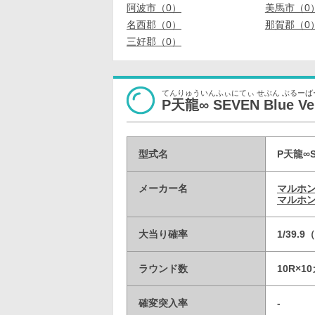
阿波市（0）
美馬市（0
名西郡（0）
那賀郡（0
三好郡（0）
てんりゅういんふぃにてぃ せぶん ぶるーば
P天龍∞ SEVEN Blue Ve
型式名
P天龍∞S
メーカー名
マルホ
マルホン
大当り確率
1/39.
ラウンド数
10R×1
確変突入率
-