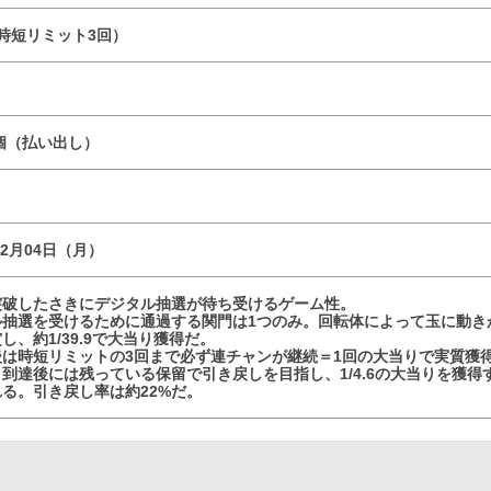
（時短リミット3回）
0個（払い出し）
12月04日（月）
突破したさきにデジタル抽選が待ち受けるゲーム性。
ル抽選を受けるために通過する関門は1つのみ。回転体によって玉に動き
し、約1/39.9で大当り獲得だ。
は時短リミットの3回まで必ず連チャンが継続＝1回の大当りで実質獲得
到達後には残っている保留で引き戻しを目指し、1/4.6の大当りを獲得
る。引き戻し率は約22%だ。