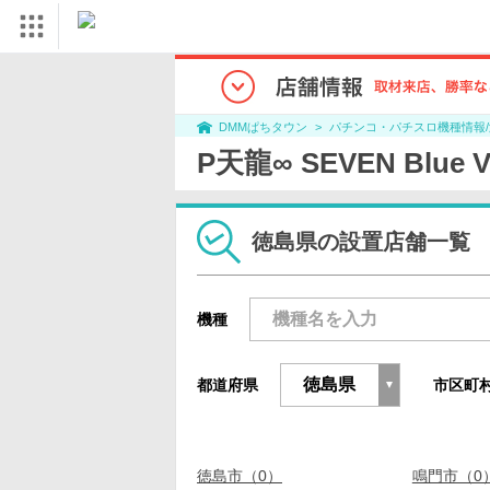
パチンコ・パチスロ機種情報
DMMぱちタウン
P天龍∞ SEVEN Blu
徳島県の設置店舗一覧
機種
都道府県
市区町
徳島市（0）
鳴門市（0