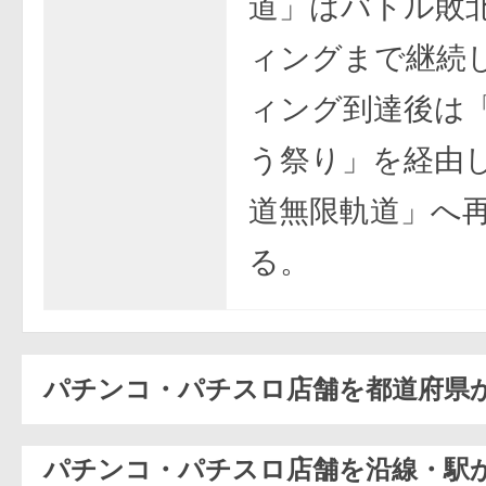
道」はバトル敗北
ィングまで継続
ィング到達後は
う祭り」を経由
道無限軌道」へ
る。
パチンコ・パチスロ店舗を都道府県
パチンコ・パチスロ店舗を沿線・駅