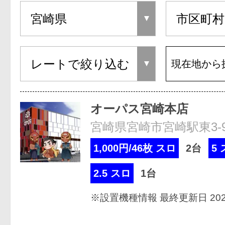
現在地から
オーパス宮崎本店
宮崎県宮崎市宮崎駅東3-9
1,000円/46枚 スロ
2台
5
2.5 スロ
1台
※設置機種情報 最終更新日 2026