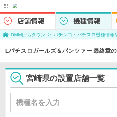
DMMぱちタウン
パチンコ・パチスロ機種情報
Lパチスロガールズ＆パンツァー 最終章
宮崎県の設置店舗一覧