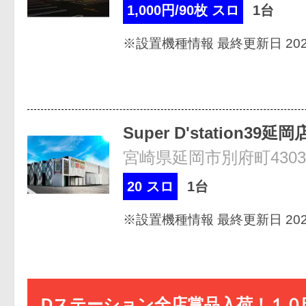
1,000円/90枚 スロ
1台
※設置機種情報 最終更新日 2026
Super D'station39延岡
宮崎県延岡市別府町4303
20 スロ
1台
※設置機種情報 最終更新日 2026
Dステーション全店賞品入荷！１０