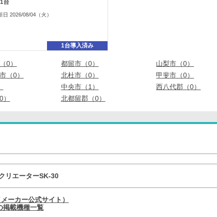
1台
2026/08/04（火）
1台導入済み
（0）
都留市（0）
山梨市（0）
市（0）
北杜市（0）
甲斐市（0）
）
中央市（1）
西八代郡（0）
0）
北都留郡（0）
クリエーターSK-30
（メーカー公式サイト）
の掲載機種一覧