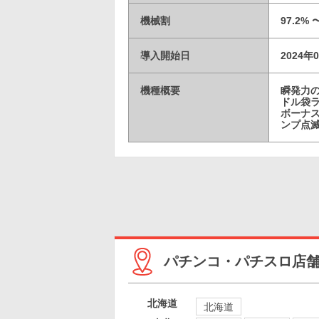
機械割
97.2% 
導入開始日
2024年
機種概要
瞬発力の
ドル袋
ボーナス
ンプ点
パチンコ・パチスロ店
北海道
北海道