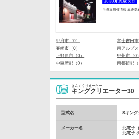
20.833円/1枚 スロ
※設置機種情報 最終更新日 
甲府市（0）
富士吉田市
韮崎市（0）
南アルプス
上野原市（0）
甲州市（0
中巨摩郡（0）
南都留郡（
きんぐくりえーたー
キングクリエーター30
型式名
Sキング
メーカー名
北電子
北電子 