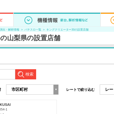
/演出・解析情報
パチスロ一覧
キングクリエーター30の設置店舗
0の山梨県の設置店舗
検索
村
レートで絞り込む
KUSAI
4-1