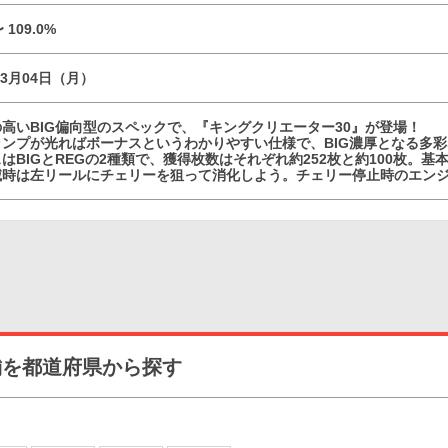
〜 109.0%
03月04日（月）
高いBIG偏向型のスペックで、『キングクリエーター30』が登場！
ランプが光ればボーナスというわかりやすい仕様で、BIG濃厚となる多
はBIGとREGの2種類で、獲得枚数はそれぞれ約252枚と約100枚。
滅時は左リールにチェリーを狙って消化しよう。チェリー停止時のエン
舗を都道府県から探す