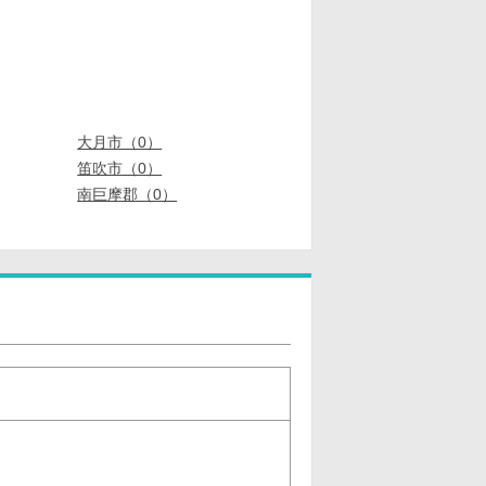
大月市（0）
笛吹市（0）
南巨摩郡（0）