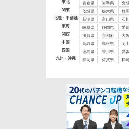
東北
青森県
岩手県
宮
関東
茨城県
栃木県
群
北陸・甲信越
新潟県
富山県
石
東海
岐阜県
静岡県
愛
関西
滋賀県
京都府
大
中国
鳥取県
島根県
岡
四国
徳島県
香川県
愛
九州・沖縄
福岡県
佐賀県
長