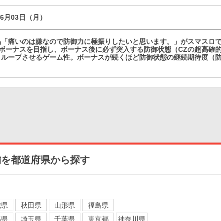
06月03日（月）
品「痛いのは嫌なので防御力に極振りしたいと思います。」がスマスロで
ボーナスを目指し、ボーナス後に必ず突入する防御状態（CZの超高確的
とループさせるゲーム性。ボーナスが続くほど防御状態の継続期待度（
舗を都道府県から探す
城県
秋田県
山形県
福島県
馬県
埼玉県
千葉県
東京都
神奈川県