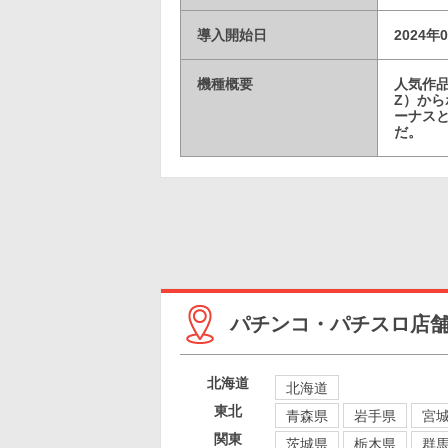
導入開始日
2024年
機種概要
人気作
Z）から
ーナス
だ。
パチンコ・パチスロ店
北海道
北海道
東北
青森県
岩手県
宮
関東
茨城県
栃木県
群