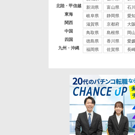
北陸・甲信越
新潟県
富山県
石
東海
岐阜県
静岡県
愛
関西
滋賀県
京都府
大
中国
鳥取県
島根県
岡
四国
徳島県
香川県
愛
九州・沖縄
福岡県
佐賀県
長