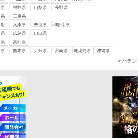
川県
福井県
山梨県
長野県
知県
三重県
阪府
兵庫県
奈良県
和歌山県
山県
広島県
山口県
媛県
高知県
崎県
熊本県
大分県
宮崎県
鹿児島県
沖縄県
> パチ