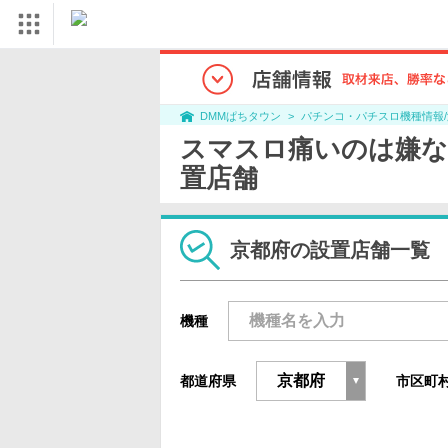
パチンコ・パチスロ機種情報
DMMぱちタウン
スマスロ痛いのは嫌な
置店舗
京都府の設置店舗一覧
機種
都道府県
市区町