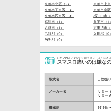
京都市北区（2）
京都市上京
京都市下京区（3）
京都市南区
京都市西京区（0）
福知山市（
宮津市（1）
亀岡市（1
八幡市（1）
京田辺市（
乙訓郡（0）
久世郡（0
与謝郡（0）
いたいのはいやなのでぼうぎょりょくにき
スマスロ痛いのは嫌な
型式名
L 防振り
メーカー名
サミー
サミー 
機械割
97.9% 