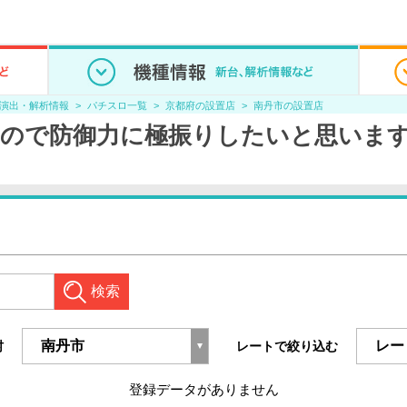
/演出・解析情報
パチスロ一覧
京都府の設置店
南丹市の設置店
ので防御力に極振りしたいと思いま
検索
村
レートで絞り込む
登録データがありません