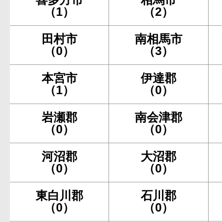
（1）
（2）
田村市
南相馬市
（0）
（3）
本宮市
伊達郡
（1）
（0）
岩瀬郡
南会津郡
（0）
（0）
河沼郡
大沼郡
（0）
（0）
東白川郡
石川郡
（0）
（0）