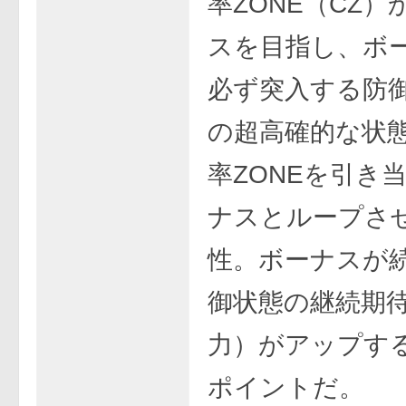
率ZONE（CZ
スを目指し、ボ
必ず突入する防御
の超高確的な状
率ZONEを引き
ナスとループさ
性。ボーナスが
御状態の継続期
力）がアップす
ポイントだ。