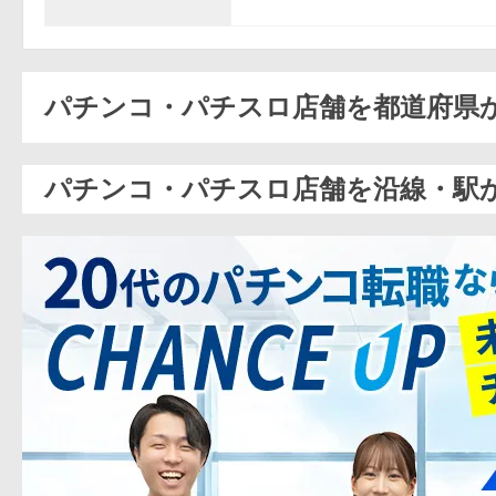
パチンコ・パチスロ店舗を都道府県
パチンコ・パチスロ店舗を沿線・駅