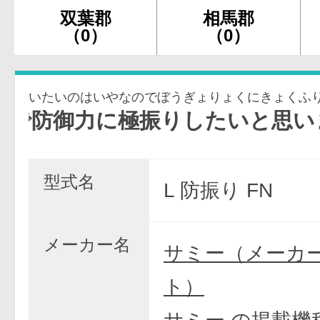
双葉郡
相馬郡
（0）
（0）
力に極振りしたいと思います。
型式名
L 防振り FN
メーカー名
サミー（メーカ
ト）