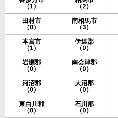
（1）
（2）
田村市
南相馬市
（0）
（3）
本宮市
伊達郡
（1）
（0）
岩瀬郡
南会津郡
（0）
（0）
河沼郡
大沼郡
（0）
（0）
東白川郡
石川郡
（0）
（0）