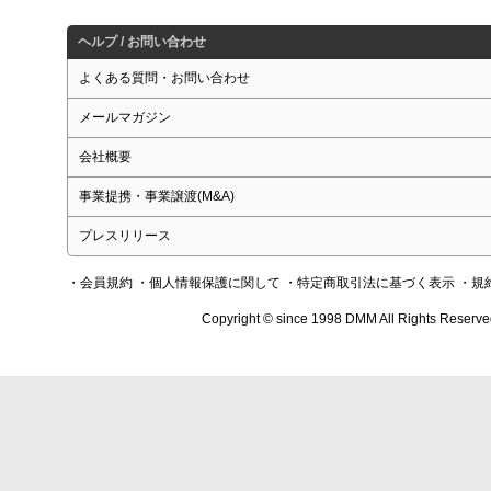
ヘルプ / お問い合わせ
よくある質問・お問い合わせ
メールマガジン
会社概要
事業提携・事業譲渡(M&A)
プレスリリース
・会員規約
・個人情報保護に関して
・特定商取引法に基づく表示
・規
Copyright © since 1998 DMM All Rights Reserve