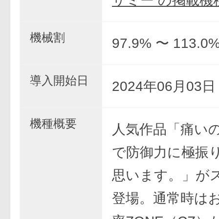
サミー の掲載機
機械割
97.9% 〜 113.0
導入開始日
2024年06月03
機種概要
人気作品「痛い
で防御力に極振
思います。」が
登場。通常時は