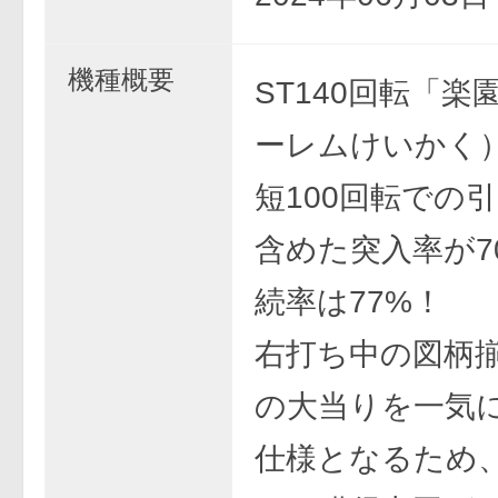
機種概要
ST140回転「楽
ーレムけいかく
短100回転での
含めた突入率が7
続率は77%！
右打ち中の図柄揃
の大当りを一気
仕様となるため