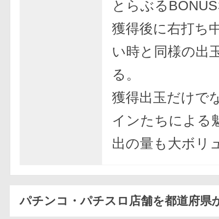
とらぶるBONUS
獲得後に右打ち
い時と同様の出
る。
獲得出玉だけで
インたちによる
出の量も大ボリュ
パチンコ・パチスロ店舗を都道府県