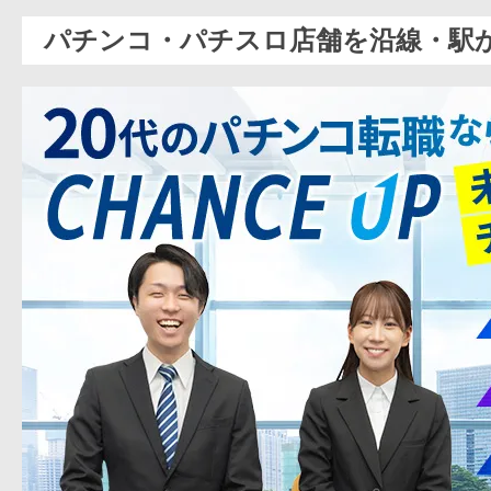
パチンコ・パチスロ店舗を沿線・駅