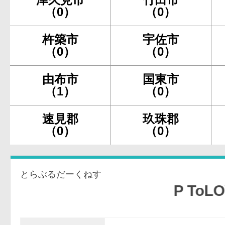
（0）
（0）
杵築市
宇佐市
（0）
（0）
由布市
国東市
（1）
（0）
速見郡
玖珠郡
（0）
（0）
とらぶるだーくねす
P ToLOV