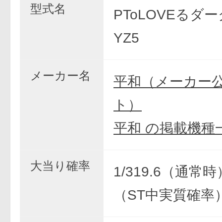
型式名
PToLOVEるダ
YZ5
メーカー名
平和（メーカー
ト）
平和 の掲載機種
大当り確率
1/319.6（通常時）
（ST中実質確率