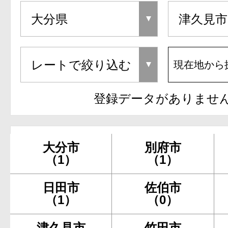
現在地から
登録データがありませ
大分市
別府市
（1）
（1）
日田市
佐伯市
（1）
（0）
津久見市
竹田市