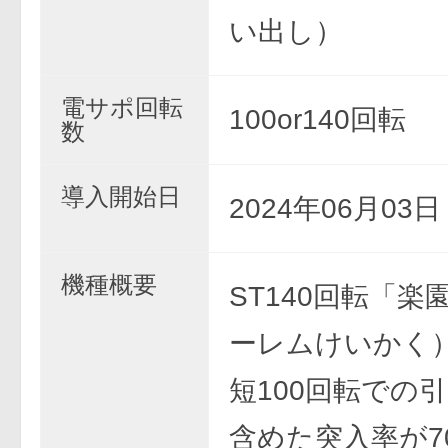
い出し）
電サポ回転
100or140回転
数
導入開始日
2024年06月03
機種概要
ST140回転「楽
ーレムけいかく
短100回転での
含めた突入率が7