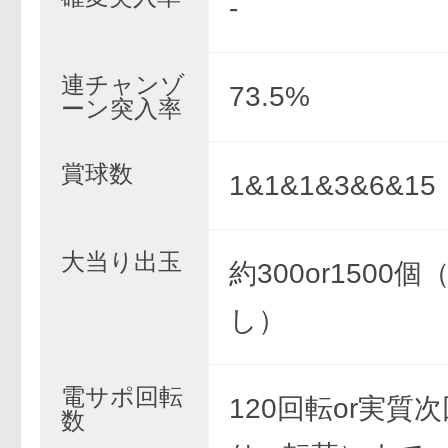
-
連チャンゾ
73.5%
ーン突入率
賞球数
1&1&1&3&6&15
大当り出玉
約300or1500
し）
電サポ回転
120回転or実質
数