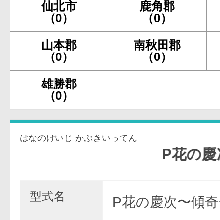
仙北市
鹿角郡
（0）
（0）
山本郡
南秋田郡
（0）
（0）
雄勝郡
（0）
はなのけいじ かぶきいってん
P花の慶次〜傾
型式名
P花の慶次〜傾奇一