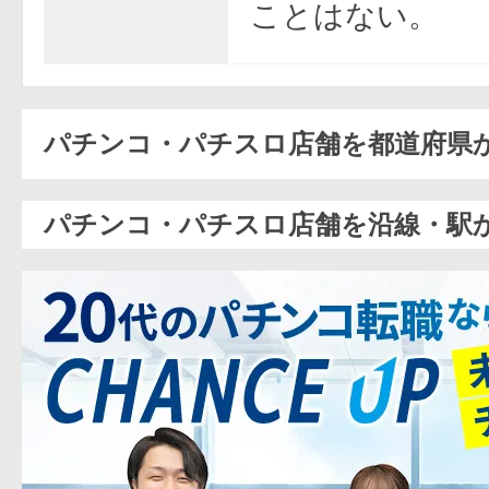
ことはない。
パチンコ・パチスロ店舗を都道府県
パチンコ・パチスロ店舗を沿線・駅