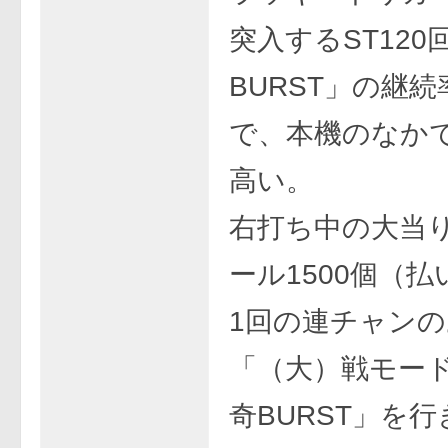
突入するST120
BURST」の継続
で、本機のなか
高い。
右打ち中の大当
ール1500個（
1回の連チャン
「（大）戦モー
奇BURST」を