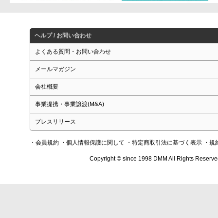
ヘルプ / お問い合わせ
よくある質問・お問い合わせ
メールマガジン
会社概要
事業提携・事業譲渡(M&A)
プレスリリース
・会員規約
・個人情報保護に関して
・特定商取引法に基づく表示
・規
Copyright © since 1998 DMM All Rights Reserve