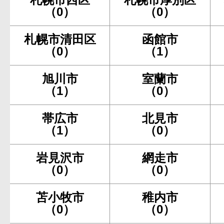
（0）
（0）
札幌市清田区
函館市
（0）
（1）
旭川市
室蘭市
（1）
（0）
帯広市
北見市
（1）
（0）
岩見沢市
網走市
（0）
（0）
苫小牧市
稚内市
（0）
（0）