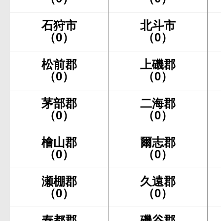
石狩市
北斗市
（0）
（0）
松前郡
上磯郡
（0）
（0）
茅部郡
二海郡
（0）
（0）
檜山郡
爾志郡
（0）
（0）
瀬棚郡
久遠郡
（0）
（0）
寿都郡
磯谷郡