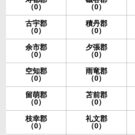
（0）
（0）
古宇郡
積丹郡
（0）
（0）
余市郡
夕張郡
（0）
（0）
空知郡
雨竜郡
（0）
（0）
留萌郡
苫前郡
（0）
（0）
枝幸郡
礼文郡
（0）
（0）