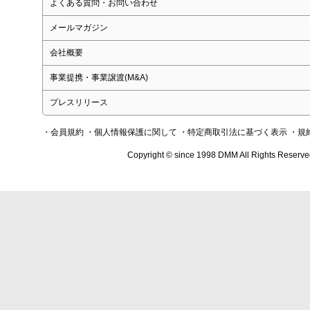
よくある質問・お問い合わせ
メールマガジン
会社概要
事業提携・事業譲渡(M&A)
プレスリリース
・会員規約
・個人情報保護に関して
・特定商取引法に基づく表示
・規
Copyright © since 1998 DMM All Rights Reserve