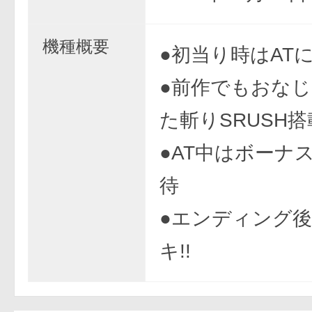
機種概要
●初当り時はAT
●前作でもおな
た斬りSRUSH搭
●AT中はボーナ
待
●エンディング
キ!!