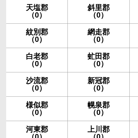
天塩郡
斜里郡
（0）
（0）
紋別郡
網走郡
（0）
（0）
白老郡
虻田郡
（0）
（0）
沙流郡
新冠郡
（0）
（0）
様似郡
幌泉郡
（0）
（0）
河東郡
上川郡
（0）
（0）