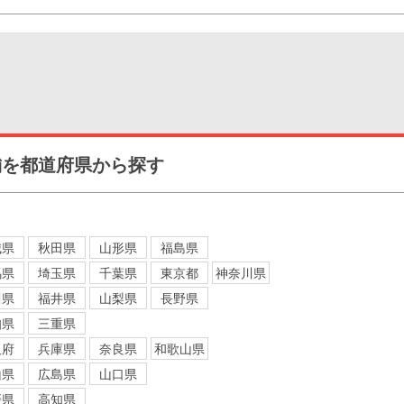
舗を都道府県から探す
城県
秋田県
山形県
福島県
馬県
埼玉県
千葉県
東京都
神奈川県
川県
福井県
山梨県
長野県
知県
三重県
阪府
兵庫県
奈良県
和歌山県
山県
広島県
山口県
媛県
高知県