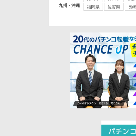
九州・沖縄
福岡県
佐賀県
長