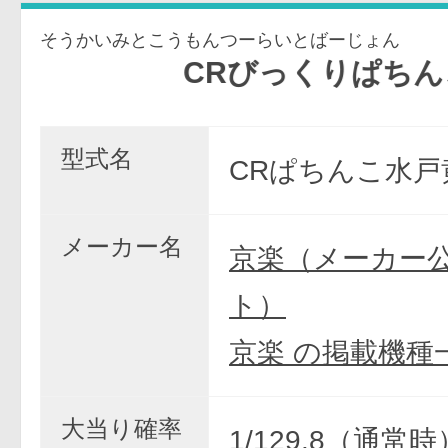
そうかいみとこうもんつーらいとばーじょん
CRびっくりぱちんこ 爽快 
型式名
CRぱちんこ水戸黄
メーカー名
京楽（メーカー
ト）
京楽 の掲載機種
大当り確率
1/129.8（通常時）