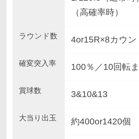
（高確率時）
ラウンド数
4or15R×8カウ
確変突入率
100％／10回転
賞球数
3&10&13
大当り出玉
約400or1420個