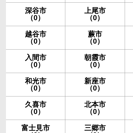
深谷市
上尾市
（0）
（0）
越谷市
蕨市
（0）
（0）
入間市
朝霞市
（0）
（0）
和光市
新座市
（0）
（0）
久喜市
北本市
（0）
（0）
富士見市
三郷市