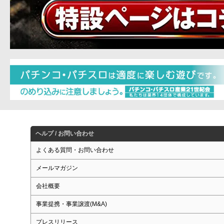
ヘルプ / お問い合わせ
よくある質問・お問い合わせ
メールマガジン
会社概要
事業提携・事業譲渡(M&A)
プレスリリース