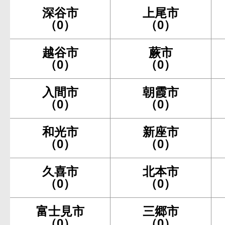
深谷市
上尾市
（0）
（0）
越谷市
蕨市
（0）
（0）
入間市
朝霞市
（0）
（0）
和光市
新座市
（0）
（0）
久喜市
北本市
（0）
（0）
富士見市
三郷市
（0）
（0）