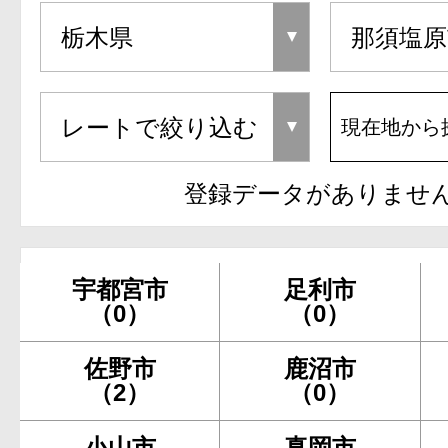
現在地から
登録データがありませ
宇都宮市
足利市
（0）
（0）
佐野市
鹿沼市
（2）
（0）
小山市
真岡市