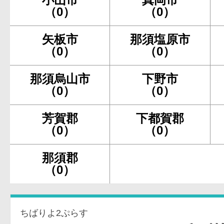
（0）
（0）
矢板市
那須塩原市
（0）
（0）
那須烏山市
下野市
（0）
（0）
芳賀郡
下都賀郡
（0）
（0）
那須郡
（0）
ちばりよ2ぷらす