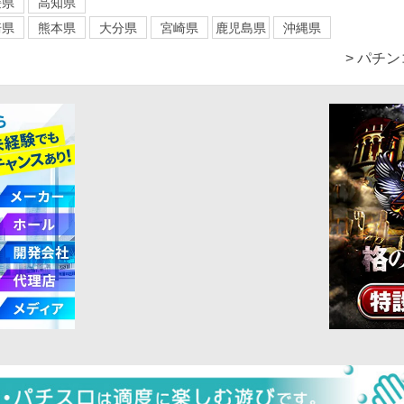
媛県
高知県
崎県
熊本県
大分県
宮崎県
鹿児島県
沖縄県
> パチ