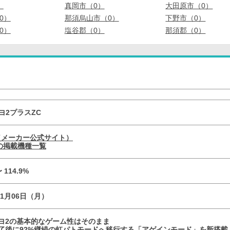
）
真岡市（0）
大田原市（0）
0）
那須烏山市（0）
下野市（0）
0）
塩谷郡（0）
那須郡（0）
ヨ2プラスZC
（メーカー公式サイト）
の掲載機種一覧
〜 114.9%
01月06日（月）
ヨ2の基本的なゲーム性はそのまま
了後に92%継続の虹パトモードへ移行する「アゲインモード」を新搭載