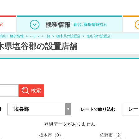
/演出・解析情報
パチスロ一覧
栃木県の設置店
塩谷郡の設置店
木県塩谷郡の設置店舗
検索
村
レートで絞り込む
登録データがありません
）
栃木市（0）
佐野市（2）