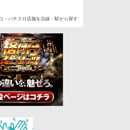
ンコ・パチスロ店舗を沿線・駅から探す