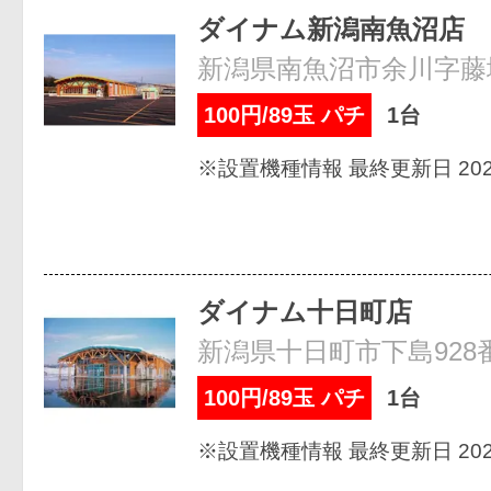
ダイナム新潟南魚沼店
新潟県南魚沼市余川字藤塚
100円/89玉 パチ
1台
※設置機種情報 最終更新日 2026
ダイナム十日町店
新潟県十日町市下島928
100円/89玉 パチ
1台
※設置機種情報 最終更新日 2026