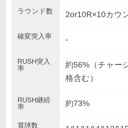
ラウンド数
2or10R×10カウ
確変突入率
-
RUSH突入
約56%（チャー
率
格含む）
RUSH継続
約73%
率
賞球数