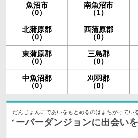
魚沼市
南魚沼市
（0）
（1）
北蒲原郡
西蒲原郡
（0）
（0）
東蒲原郡
三島郡
（0）
（0）
中魚沼郡
刈羽郡
（0）
（0）
だんじょんにであいをもとめるのはまちがっている
ンジョンに出会いを求めるのは間