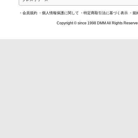
・会員規約
・個人情報保護に関して
・特定商取引法に基づく表示
・規
Copyright © since 1998 DMM All Rights Reserve