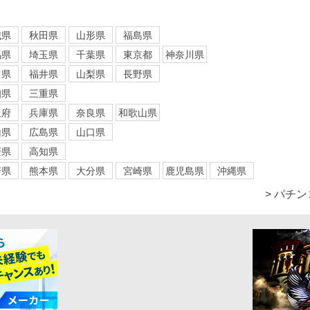
城県
秋田県
山形県
福島県
馬県
埼玉県
千葉県
東京都
神奈川県
川県
福井県
山梨県
長野県
知県
三重県
阪府
兵庫県
奈良県
和歌山県
山県
広島県
山口県
媛県
高知県
崎県
熊本県
大分県
宮崎県
鹿児島県
沖縄県
> パチ