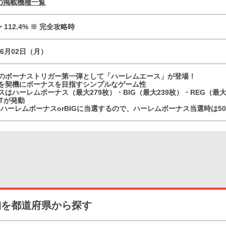
の掲載機種一覧
 〜 112.4% ※ 完全攻略時
06月02日（月）
トのボーナストリガー第一弾として「ハーレムエース」が登場！
役を契機にボーナスを目指すシンプルなゲーム性
スはハーレムボーナス（最大279枚）・BIG（最大239枚）・REG（最
Tが発動
はハーレムボーナスorBIGに当選するので、ハーレムボーナス当選時は5
舗を都道府県から探す