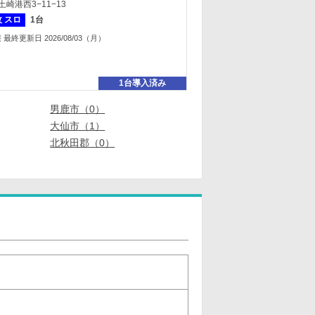
崎港西3−11−13
枚 スロ
1台
終更新日 2026/08/03（月）
1台導入済み
男鹿市（0）
大仙市（1）
北秋田郡（0）