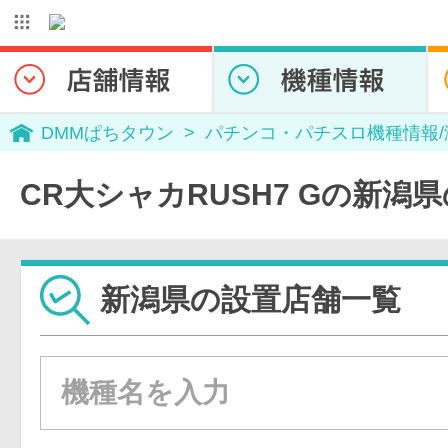
DMMぱちタウン
パチンコ・パチスロ機種情報
CR大シャカRUSH7 Gの新潟
新潟県の設置店舗一覧