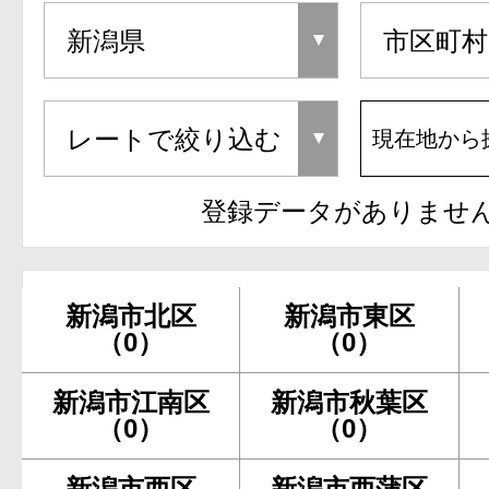
現在地から
登録データがありませ
新潟市北区
新潟市東区
（0）
（0）
新潟市江南区
新潟市秋葉区
（0）
（0）
新潟市西区
新潟市西蒲区