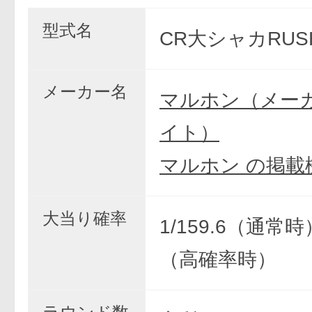
型式名
CR大シャカRUS
メーカー名
マルホン（メー
イト）
マルホン の掲載
大当り確率
1/159.6（通常時）
（高確率時）