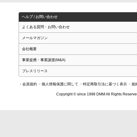
ヘルプ / お問い合わせ
よくある質問・お問い合わせ
メールマガジン
会社概要
事業提携・事業譲渡(M&A)
プレスリリース
・会員規約
・個人情報保護に関して
・特定商取引法に基づく表示
・規
Copyright © since 1998 DMM All Rights Reserve