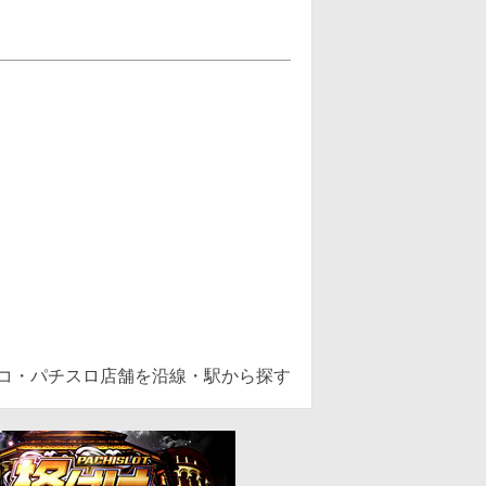
ンコ・パチスロ店舗を沿線・駅から探す