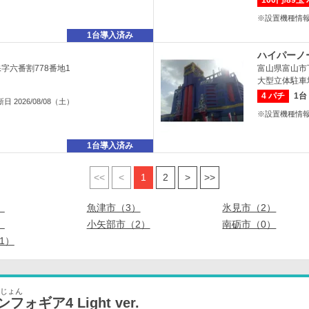
100円/89玉
※設置機種情報 最
1台導入済み
ハイパーノ
字六番割778番地1
富山県富山市下
大型立体駐車
4 パチ
1台
2026/08/08（土）
※設置機種情報 最
1台導入済み
<<
<
1
2
>
>>
）
魚津市（3）
氷見市（2）
）
小矢部市（2）
南砺市（0）
1）
ーじょん
ギア4 Light ver.