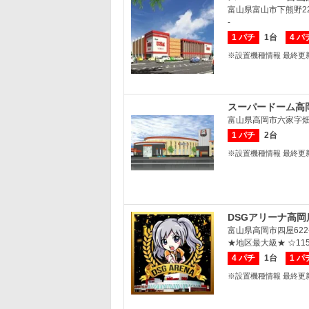
富山県富山市下熊野22
-
1 パチ
1台
4 パ
※設置機種情報 最終更新日 
スーパードーム高
富山県高岡市六家字畑田
1 パチ
2台
※設置機種情報 最終更新日 
DSGアリーナ高岡
富山県高岡市四屋622
★地区最大級★ ☆11
4 パチ
1台
1 パ
※設置機種情報 最終更新日 