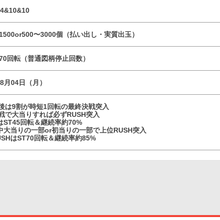
4&10&10
r1500or500〜3000個（払い出し・実質出玉）
5or70回転（普通図柄停止回数）
08月04日（月）
後は9割が時短1回転の最終決戦突入
戦で大当りすれば必ずRUSH突入
HはST45回転＆継続率約70%
H中大当りの一部or初当りの一部で上位RUSH突入
USHはST70回転＆継続率約85%