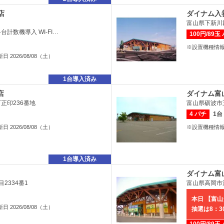
店
ダイナム入
富山県下新川
計数機導入 WI-FI…
100円/89玉
※設置機種情報 最
2026/08/08（土）
1台導入済み
店
ダイナム富
正印236番地
富山県砺波市五
4 パチ
1台
2026/08/08（土）
※設置機種情報 最
1台導入済み
ダイナム富
2334番1
富山県高岡市波
本日 【富
2026/08/08（土）
抽選は8：