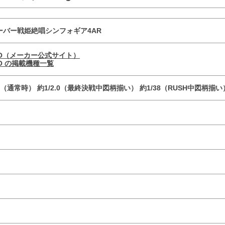
ーバー戦姫絶唱シンフォギア4AR
YO（メーカー公式サイト）
YO の掲載機種一覧
9.9（通常時） 約1/2.0（最終決戦中図柄揃い） 約1/38（RUSH中図柄揃い