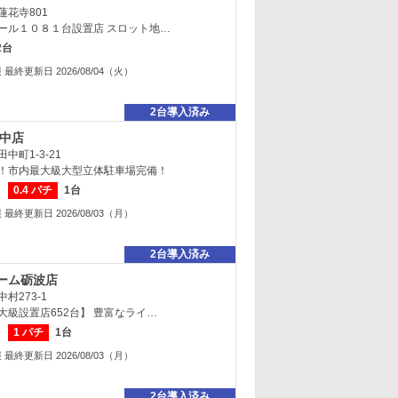
蓮花寺801
ール１０８１台設置店 スロット地…
2台
終更新日 2026/08/04（火）
2台導入済み
田中店
中町1-3-21
！市内最大級大型立体駐車場完備！
0.4 パチ
1台
終更新日 2026/08/03（月）
2台導入済み
ーム砺波店
村273-1
大級設置店652台】 豊富なライ…
1 パチ
1台
終更新日 2026/08/03（月）
2台導入済み