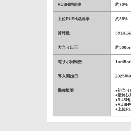
RUSH継続率
約70%
上位RUSH継続率
約85%
賞球数
3&1&1&
大当り出玉
約500o
電サポ回転数
1or4
導入開始日
2025年
機種概要
●初当り
●最終決
●RUS
●RUS
●上位R