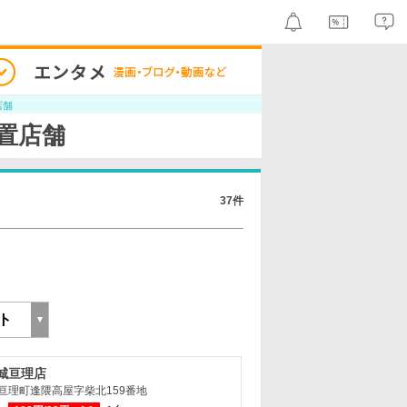
店舗
設置店舗
37件
城亘理店
亘理町逢隈高屋字柴北159番地