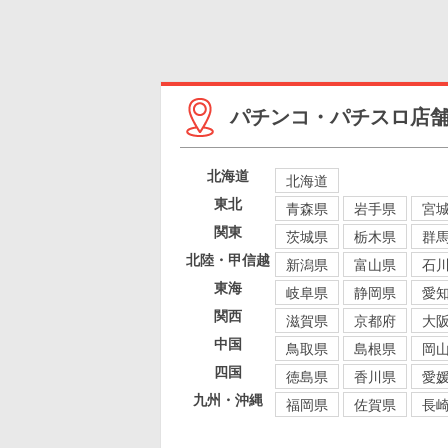
パチンコ・パチスロ店
北海道
北海道
東北
青森県
岩手県
宮
関東
茨城県
栃木県
群
北陸・甲信越
新潟県
富山県
石
東海
岐阜県
静岡県
愛
関西
滋賀県
京都府
大
中国
鳥取県
島根県
岡
四国
徳島県
香川県
愛
九州・沖縄
福岡県
佐賀県
長