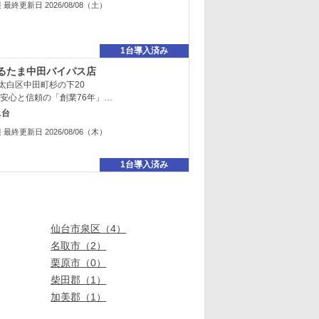
終更新日 2026/08/08（土）
1台導入済み
るたま中田バイパス店
太白区中田町杉の下20
 安心と信頼の「創業76年」…
1台
終更新日 2026/08/06（木）
1台導入済み
仙台市泉区（4）
名取市（2）
栗原市（0）
柴田郡（1）
加美郡（1）