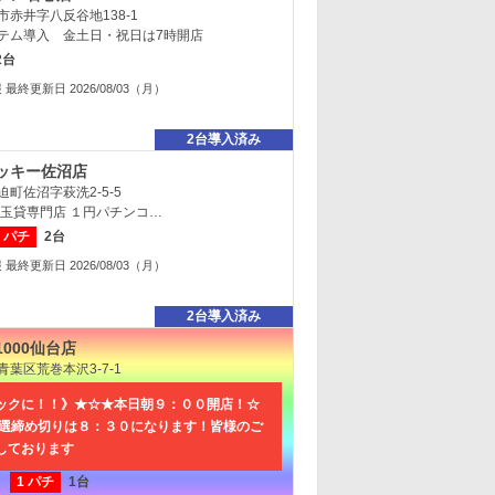
赤井字八反谷地138-1
テム導入 金土日・祝日は7時開店
2台
終更新日 2026/08/03（月）
2台導入済み
ッキー佐沼店
町佐沼字萩洗2-5-5
低玉貸専門店 １円パチンコ…
玉 パチ
2台
終更新日 2026/08/03（月）
2台導入済み
000仙台店
葉区荒巻本沢3-7-1
ックに！！》★☆★本日朝９：００開店！☆
E抽選締め切りは８：３０になります！皆様のご
しております
1 パチ
1台