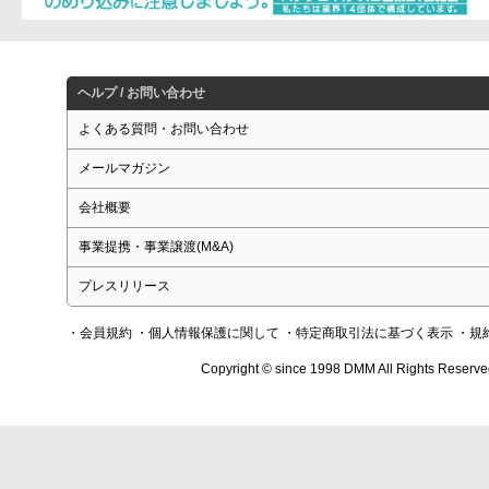
ヘルプ / お問い合わせ
よくある質問・お問い合わせ
メールマガジン
会社概要
事業提携・事業譲渡(M&A)
プレスリリース
・会員規約
・個人情報保護に関して
・特定商取引法に基づく表示
・規
Copyright © since 1998 DMM All Rights Reserve