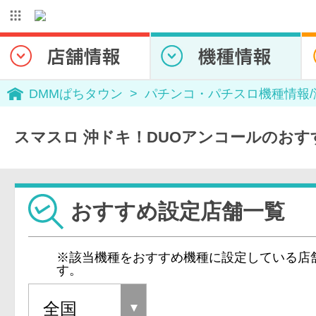
DMMぱちタウン
パチンコ・パチスロ機種情報
スマスロ 沖ドキ！DUOアンコールのおす
おすすめ設定店舗一覧
※該当機種をおすすめ機種に設定している店
す。