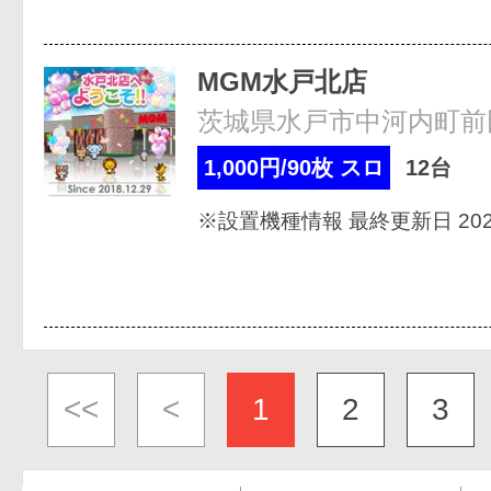
MGM水戸北店
茨城県水戸市中河内町前田
1,000円/90枚 スロ
12台
※設置機種情報 最終更新日 2026
<<
<
1
2
3