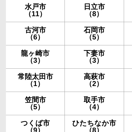
水戸市
日立市
（11）
（8）
古河市
石岡市
（6）
（5）
龍ヶ崎市
下妻市
（3）
（3）
常陸太田市
高萩市
（1）
（2）
笠間市
取手市
（5）
（4）
つくば市
ひたちなか市
（9）
（8）