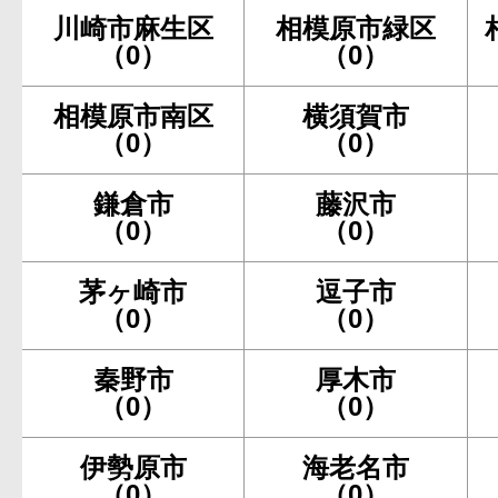
川崎市麻生区
相模原市緑区
（0）
（0）
相模原市南区
横須賀市
（0）
（0）
鎌倉市
藤沢市
（0）
（0）
茅ヶ崎市
逗子市
（0）
（0）
秦野市
厚木市
（0）
（0）
伊勢原市
海老名市
（0）
（0）