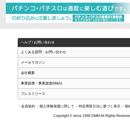
ヘルプ / お問い合わせ
よくある質問・お問い合わせ
メールマガジン
会社概要
事業提携・事業譲渡(M&A)
プレスリリース
・会員規約
・個人情報保護に関して
・特定商取引法に基づく表示
・規
Copyright © since 1998 DMM All Rights Reserve