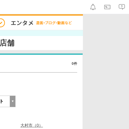
置店舗
0件
大村市（0）