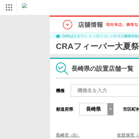
パチンコ・パチスロ機種情報
DMMぱちタウン
CRAフィーバー大夏祭
長崎県の設置店舗一覧
機種
都道府県
市区町
長崎市（0）
佐世保市（