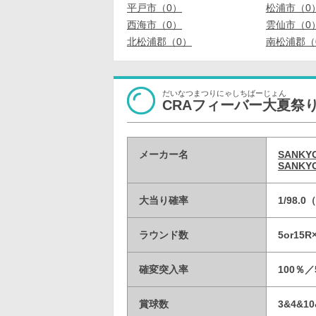
平戸市（0）
松浦市（0
西海市（0）
雲仙市（0
北松浦郡（0）
南松浦郡（
だいなつまつりにゃしちばーじょん
CRAフィーバー大夏祭り 
メーカー名
SANK
SANK
大当り確率
1/98.
ラウンド数
5or15
確変突入率
100％
賞球数
3&4&10