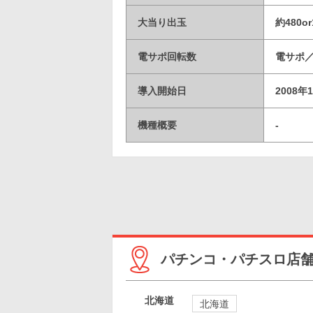
大当り出玉
約480or
電サポ回転数
電サポ／
導入開始日
2008年
機種概要
-
パチンコ・パチスロ店
北海道
北海道