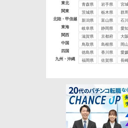
東北
青森県
岩手県
宮
関東
茨城県
栃木県
群
北陸・甲信越
新潟県
富山県
石
東海
岐阜県
静岡県
愛
関西
滋賀県
京都府
大
中国
鳥取県
島根県
岡
四国
徳島県
香川県
愛
九州・沖縄
福岡県
佐賀県
長