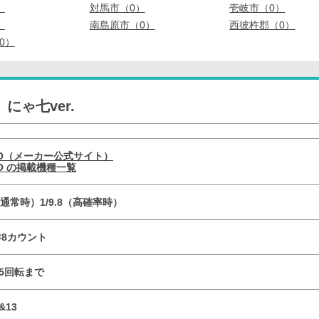
）
対馬市（0）
壱岐市（0）
）
南島原市（0）
西彼杵郡（0）
0）
にゃ七ver.
YO（メーカー公式サイト）
YO の掲載機種一覧
0（通常時）1/9.8（高確率時）
R×8カウント
／5回転まで
&13