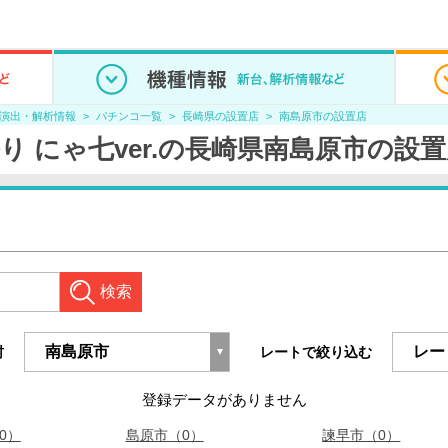
/演出・解析情報
パチンコ一覧
長崎県の設置店
南島原市の設置店
り にゃ七ver.の長崎県南島原市の設
検索
村
レートで絞り込む
登録データがありません
0）
島原市（0）
諫早市（0）