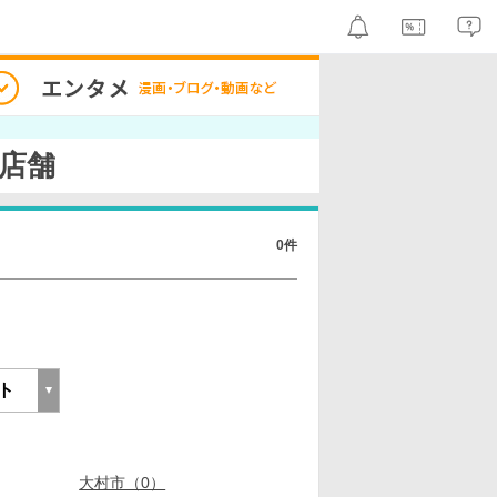
置店舗
0件
大村市（0）