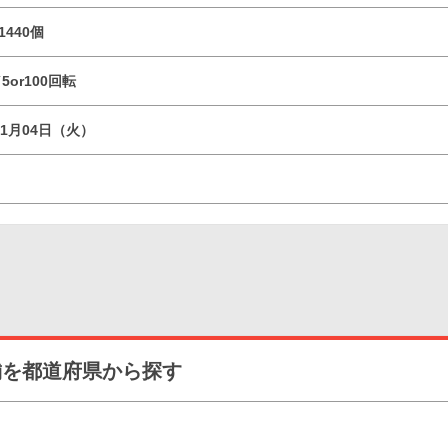
1440個
5or100回転
11月04日（火）
舗を都道府県から探す