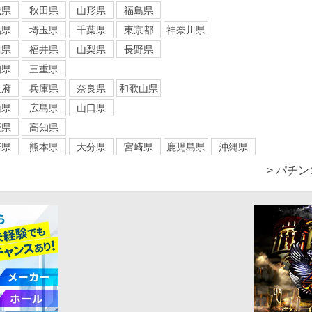
城県
秋田県
山形県
福島県
馬県
埼玉県
千葉県
東京都
神奈川県
川県
福井県
山梨県
長野県
知県
三重県
阪府
兵庫県
奈良県
和歌山県
山県
広島県
山口県
媛県
高知県
崎県
熊本県
大分県
宮崎県
鹿児島県
沖縄県
> パチ