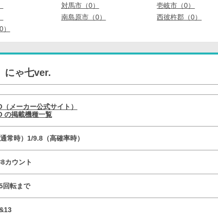
）
対馬市（0）
壱岐市（0）
）
南島原市（0）
西彼杵郡（0）
0）
にゃ七ver.
YO（メーカー公式サイト）
YO の掲載機種一覧
0（通常時）1/9.8（高確率時）
R×8カウント
／5回転まで
&13