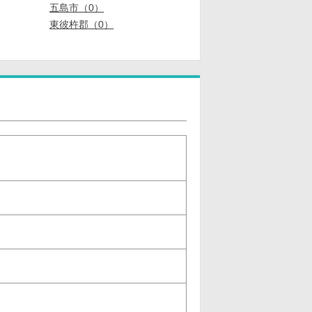
五島市（0）
東彼杵郡（0）