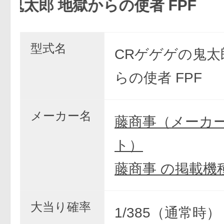
 地獄からの使者 FPF
型式名
CRゲゲゲの鬼太
らの使者 FPF
メーカー名
藤商事（メーカ
ト）
藤商事 の掲載機
大当り確率
1/385（通常時） 