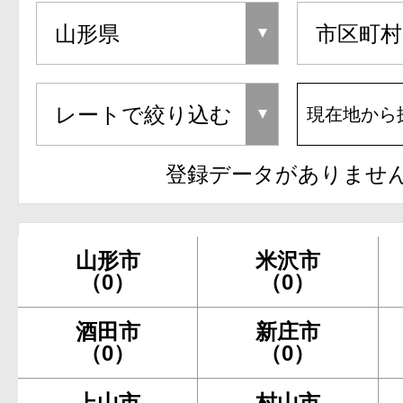
現在地から
登録データがありませ
山形市
米沢市
（0）
（0）
酒田市
新庄市
（0）
（0）
上山市
村山市