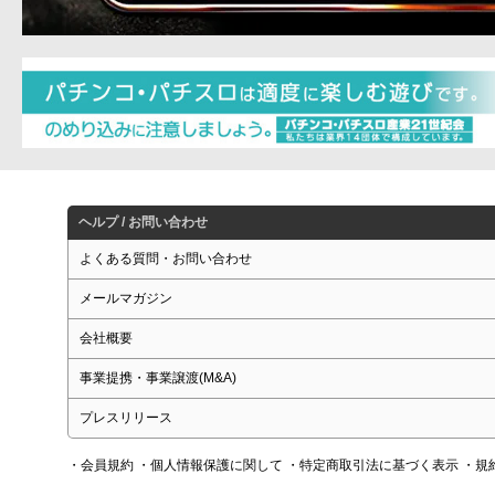
ヘルプ / お問い合わせ
よくある質問・お問い合わせ
メールマガジン
会社概要
事業提携・事業譲渡(M&A)
プレスリリース
・会員規約
・個人情報保護に関して
・特定商取引法に基づく表示
・規