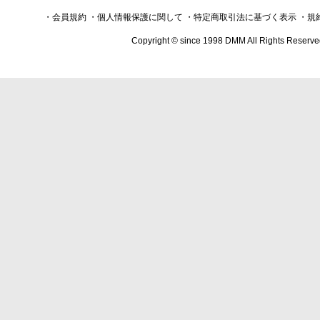
・会員規約
・個人情報保護に関して
・特定商取引法に基づく表示
・規
Copyright © since 1998 DMM All Rights Reserve