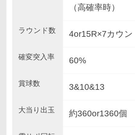
（高確率時）
ラウンド数
4or15R×7カウ
確変突入率
60%
賞球数
3&10&13
大当り出玉
約360or1360個