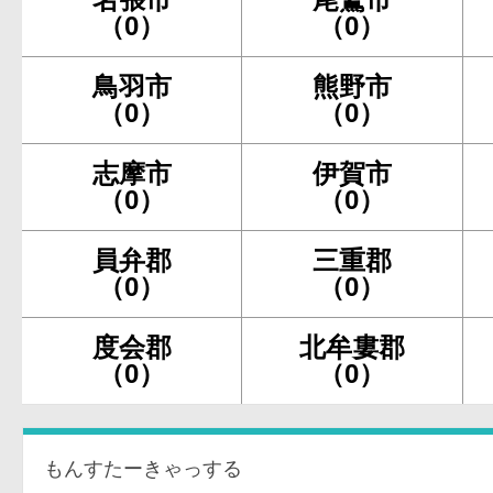
（0）
（0）
鳥羽市
熊野市
（0）
（0）
志摩市
伊賀市
（0）
（0）
員弁郡
三重郡
（0）
（0）
度会郡
北牟婁郡
（0）
（0）
もんすたーきゃっする