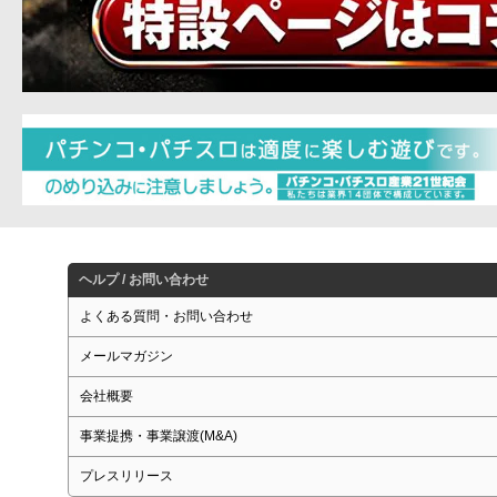
ヘルプ / お問い合わせ
よくある質問・お問い合わせ
メールマガジン
会社概要
事業提携・事業譲渡(M&A)
プレスリリース