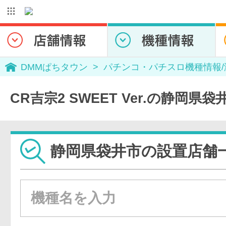
DMMぱちタウン
パチンコ・パチスロ機種情報
CR吉宗2 SWEET Ver.の静岡県
静岡県袋井市の設置店舗