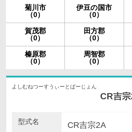
菊川市
伊豆の国市
（0）
（0）
賀茂郡
田方郡
（0）
（0）
榛原郡
周智郡
（0）
（0）
よしむねつーすうぃーとばーじょん
CR吉宗2 SWE
型式名
CR吉宗2A