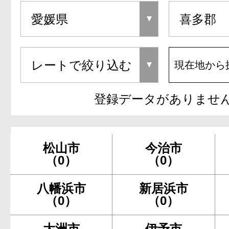
現在地から
登録データがありませ
松山市
今治市
（0）
（0）
八幡浜市
新居浜市
（0）
（0）
大洲市
伊予市