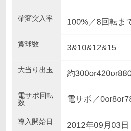
確変突入率
100%／8回転ま
賞球数
3&10&12&15
大当り出玉
約300or420or88
電サポ回転
電サポ／0or8or7
数
導入開始日
2012年09月03