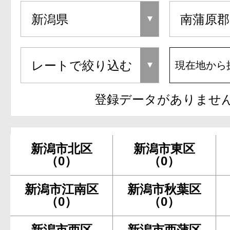
現在地から
登録データがありませ
新潟市北区
新潟市東区
（0）
（0）
新潟市江南区
新潟市秋葉区
（0）
（0）
新潟市西区
新潟市西蒲区