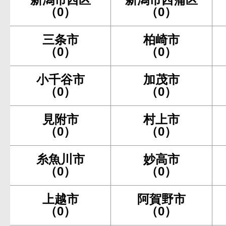
（0）
（0）
三条市
柏崎市
（0）
（0）
小千谷市
加茂市
（0）
（0）
見附市
村上市
（0）
（0）
糸魚川市
妙高市
（0）
（0）
上越市
阿賀野市
（0）
（0）