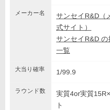
メーカー名
サンセイR&D（
式サイト）
サンセイR&D 
一覧
大当り確率
1/99.9
ラウンド数
実質4or実質15R
ト