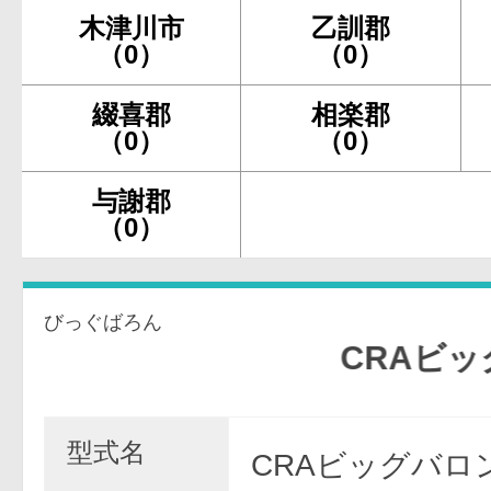
木津川市
乙訓郡
（0）
（0）
綴喜郡
相楽郡
（0）
（0）
与謝郡
（0）
びっぐばろん
CRAビッグバ
型式名
CRAビッグバロ