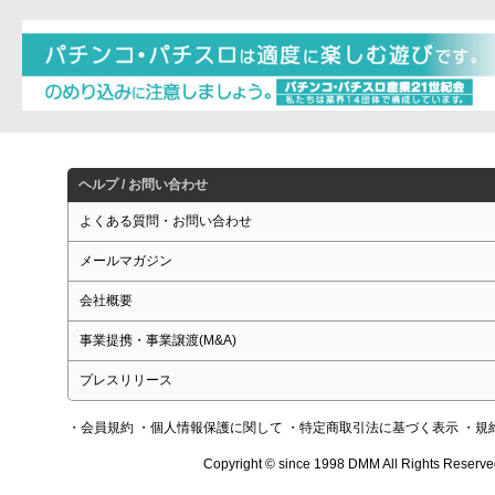
ヘルプ / お問い合わせ
よくある質問・お問い合わせ
メールマガジン
会社概要
事業提携・事業譲渡(M&A)
プレスリリース
・会員規約
・個人情報保護に関して
・特定商取引法に基づく表示
・規
Copyright © since 1998 DMM All Rights Reserve