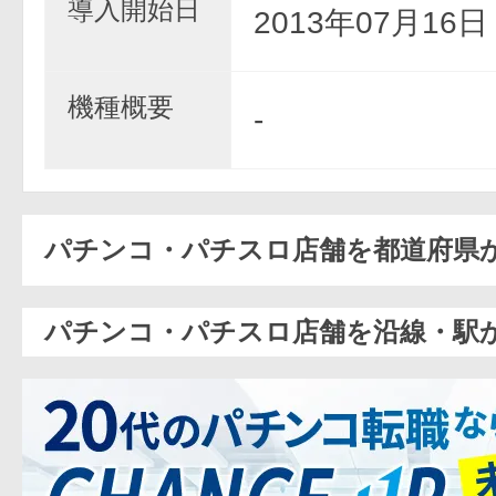
導入開始日
2013年07月16
機種概要
-
パチンコ・パチスロ店舗を都道府県
パチンコ・パチスロ店舗を沿線・駅