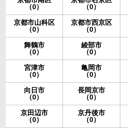
（0）
（0）
京都市山科区
京都市西京区
（0）
（0）
舞鶴市
綾部市
（0）
（0）
宮津市
亀岡市
（0）
（0）
向日市
長岡京市
（0）
（0）
京田辺市
京丹後市
（0）
（0）