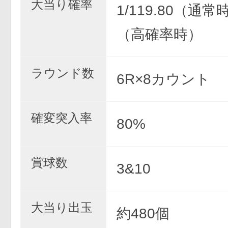
大当り確率
1/119.80（通常時
（高確率時）
ラウンド数
6R×8カウント
確変突入率
80%
賞球数
3&10
大当り出玉
約480個