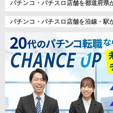
パチンコ・パチスロ店舗を都道府県
パチンコ・パチスロ店舗を沿線・駅