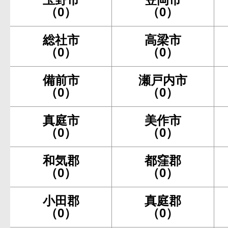
（0）
（0）
総社市
高梁市
（0）
（0）
備前市
瀬戸内市
（0）
（0）
真庭市
美作市
（0）
（0）
和気郡
都窪郡
（0）
（0）
小田郡
真庭郡
（0）
（0）