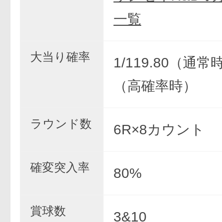
一覧
大当り確率
1/119.80（通常時
（高確率時）
ラウンド数
6R×8カウント
確変突入率
80%
賞球数
3&10