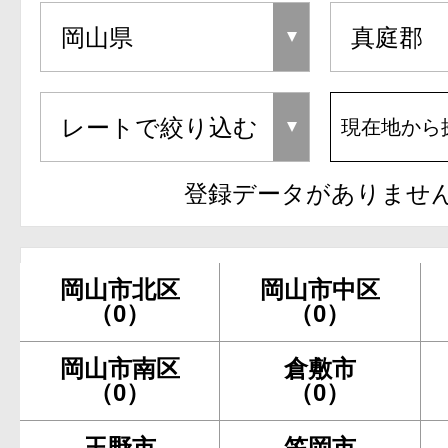
現在地から
登録データがありませ
岡山市北区
岡山市中区
（0）
（0）
岡山市南区
倉敷市
（0）
（0）
玉野市
笠岡市