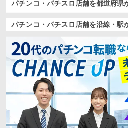
パチンコ・パチスロ店舗を都道府県
パチンコ・パチスロ店舗を沿線・駅