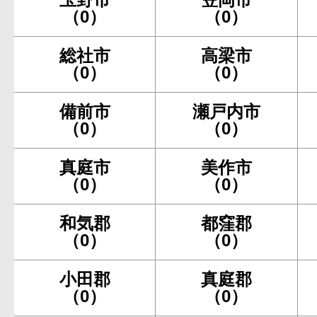
（0）
（0）
総社市
高梁市
（0）
（0）
備前市
瀬戸内市
（0）
（0）
真庭市
美作市
（0）
（0）
和気郡
都窪郡
（0）
（0）
小田郡
真庭郡
（0）
（0）