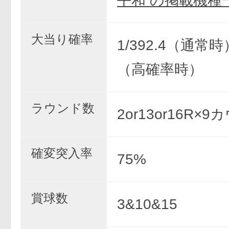
平和 の掲載機種
大当り確率
1/392.4（通常時）
（高確率時）
ラウンド数
2or13or16R×
確変突入率
75%
賞球数
3&10&15