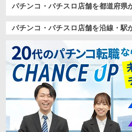
パチンコ・パチスロ店舗を都道府県
パチンコ・パチスロ店舗を沿線・駅