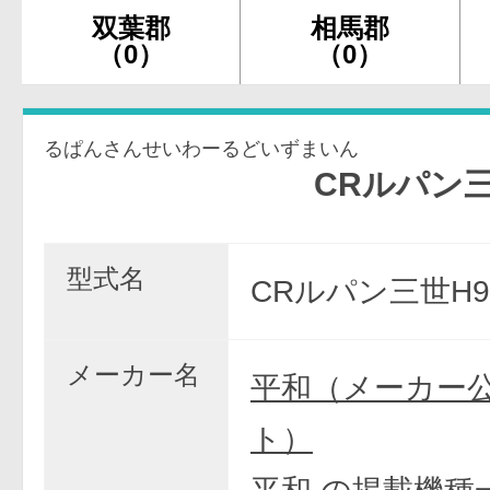
双葉郡
相馬郡
（0）
（0）
るぱんさんせいわーるどいずまいん
CRルパン三世 Wor
型式名
CRルパン三世H9
メーカー名
平和（メーカー
ト）