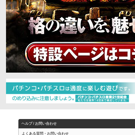
ヘルプ / お問い合わせ
よくある質問・お問い合わせ