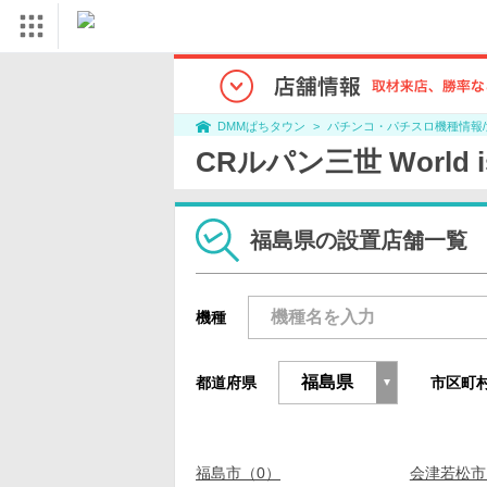
パチンコ・パチスロ機種情報
DMMぱちタウン
CRルパン三世 World
福島県の設置店舗一覧
機種
都道府県
市区町
福島市（0）
会津若松市