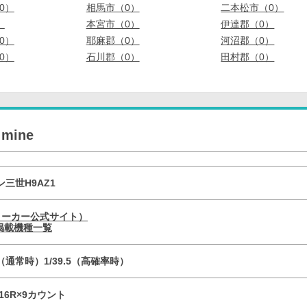
0）
相馬市（0）
二本松市（0）
）
本宮市（0）
伊達郡（0）
0）
耶麻郡（0）
河沼郡（0）
0）
石川郡（0）
田村郡（0）
mine
ン三世H9AZ1
メーカー公式サイト）
掲載機種一覧
.4（通常時）1/39.5（高確率時）
or16R×9カウント