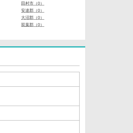
田村市（0）
安達郡（0）
大沼郡（0）
双葉郡（0）