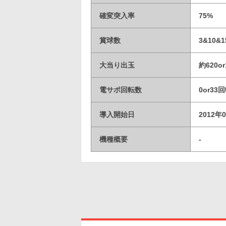
確変突入率
75%
賞球数
3&10&1
大当り出玉
約620or
電サポ回転数
0or33
導入開始日
2012年
機種概要
-