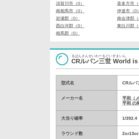
須賀川市（0）
喜多方市（
南相馬市（0）
伊達市（0
岩瀬郡（0）
南会津郡（
西白河郡（0）
東白川郡（
相馬郡（0）
るぱんさんせいわーるどいずまいん
CRルパン三世 World is 
型式名
CRルパ
メーカー名
平和（
平和 の
大当り確率
1/392
ラウンド数
2or13