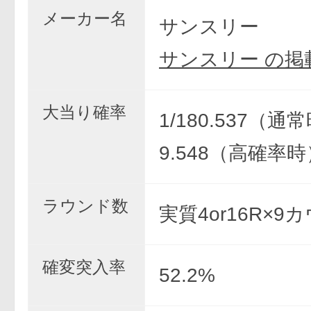
メーカー名
サンスリー
サンスリー の掲
大当り確率
1/180.537（通常
9.548（高確率時
ラウンド数
実質4or16R×9
確変突入率
52.2%