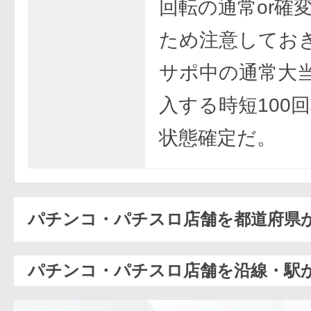
回転の通常or確
ため注意してお
サポ中の通常大
入する時短100
状態確定だ。
パチンコ・パチスロ店舗を都道府県
パチンコ・パチスロ店舗を沿線・駅