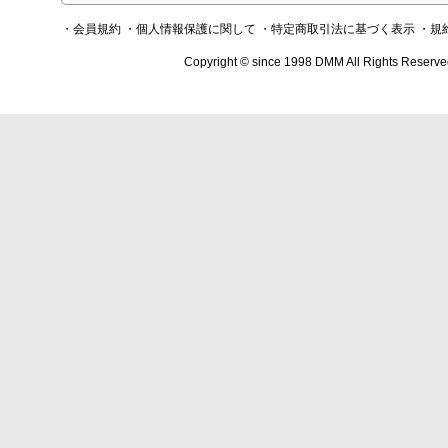
・会員規約
・個人情報保護に関して
・特定商取引法に基づく表示
・規
Copyright © since 1998 DMM All Rights Reserve