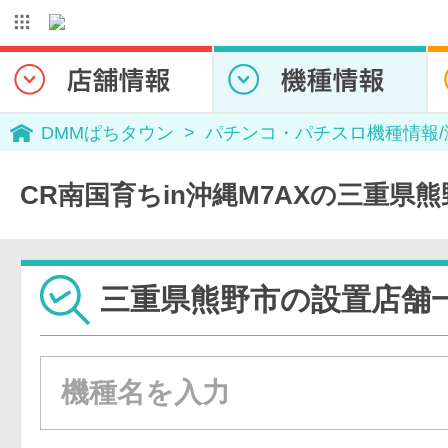
DMMぱちタウン
パチンコ・パチスロ機種情報
CR南国育ちin沖縄M7AXの三重県
三重県熊野市の設置店舗