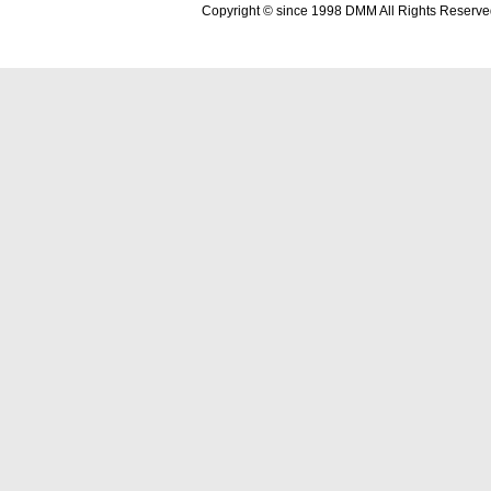
Copyright © since 1998 DMM All Rights Reserve