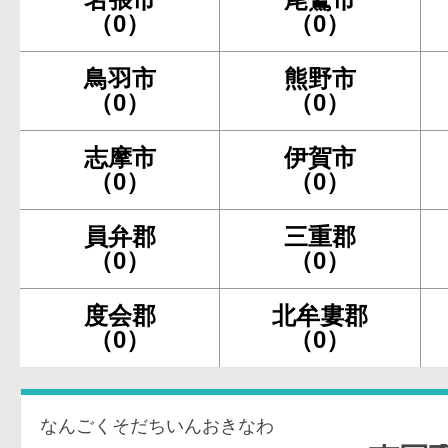
（0）
（0）
鳥羽市
熊野市
（0）
（0）
志摩市
伊賀市
（0）
（0）
員弁郡
三重郡
（0）
（0）
度会郡
北牟婁郡
（0）
（0）
なんごくそだちいんおきなわ