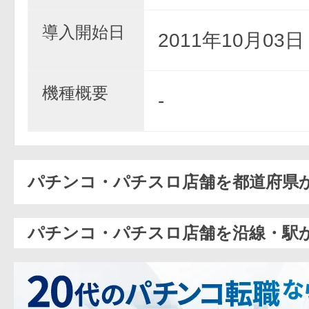
導入開始日
2011年10月03
機種概要
-
パチンコ・パチスロ店舗を都道府県
パチンコ・パチスロ店舗を沿線・駅