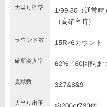
大当り確率
1/99.30（通常時）
（高確率時）
ラウンド数
15R×6カウント
確変突入率
62%／60回転ま
賞球数
3&7&8&9
大当り出玉
約200or730個