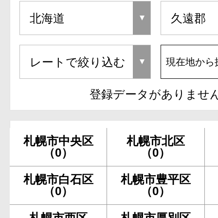
現在地から
登録データがありませ
札幌市中央区
札幌市北区
（0）
（0）
札幌市白石区
札幌市豊平区
（0）
（0）
札幌市西区
札幌市厚別区