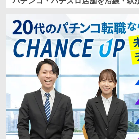
パチンコ・パチスロ店舗を沿線・駅