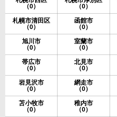
（0）
（0）
札幌市清田区
函館市
（0）
（0）
旭川市
室蘭市
（0）
（0）
帯広市
北見市
（0）
（0）
岩見沢市
網走市
（0）
（0）
苫小牧市
稚内市
（0）
（0）